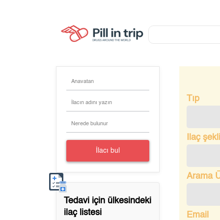
Anavatan
Tıp
İlacın adını yazın
Nerede bulunur
Ilaç şekl
İlacı bul
Arama Ü
Tedavi için
ülkesindeki
ilaç listesi
Email