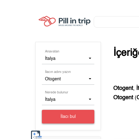
İçeri
Anavatan
İtalya
İlacın adını yazın
Otogent
Otogent
,
İ
Nerede bulunur
Otogent
(
İtalya
İlacı bul