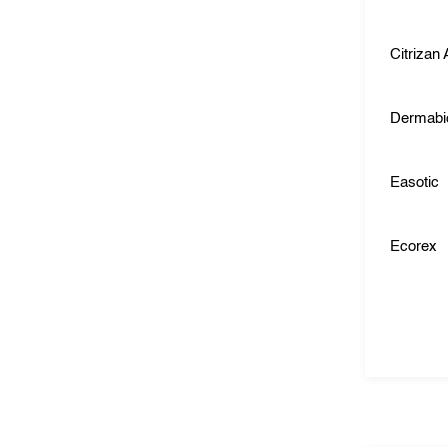
Citrizan 
Dermabi
Easotic
Ecorex