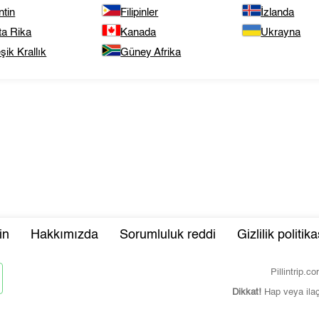
ntin
Filipinler
İzlanda
ta Rika
Kanada
Ukrayna
eşik Krallık
Güney Afrika
in
Hakkımızda
Sorumluluk reddi
Gizlilik politika
Pillintrip.
Dikkat!
Hap veya ila