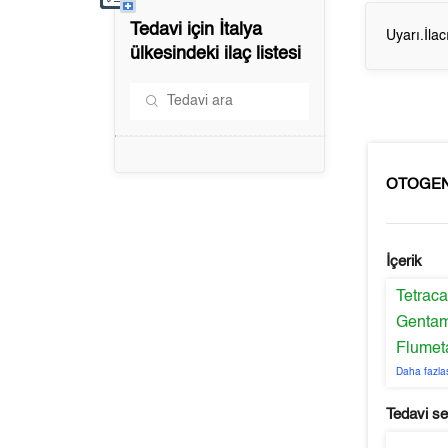
Tedavi için
İtalya
Uyarı.İla
ülkesindeki ilaç listesi
OTOGE
İçerik
Tetrac
Gentam
Flumet
Daha fazla
Tedavi s