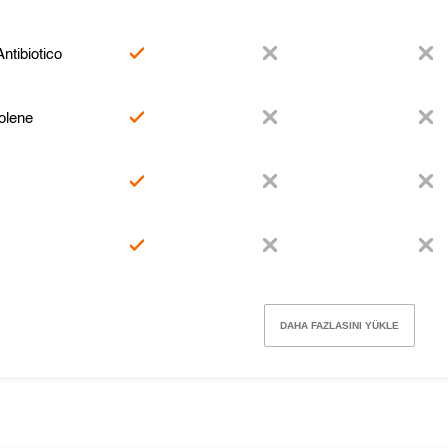
Antibiotico
olene
DAHA FAZLASINI YÜKLE