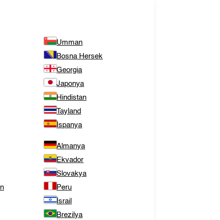
Umman
Bosna Hersek
Georgia
Japonya
Hindistan
Tayland
İspanya
Almanya
Ekvador
Slovakya
ın
Peru
İsrail
Brezilya