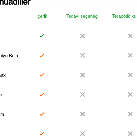
muadiller
İçerik
Tedavi seçeneği
Terapötik ku
lyn Beta
max
is
am
l