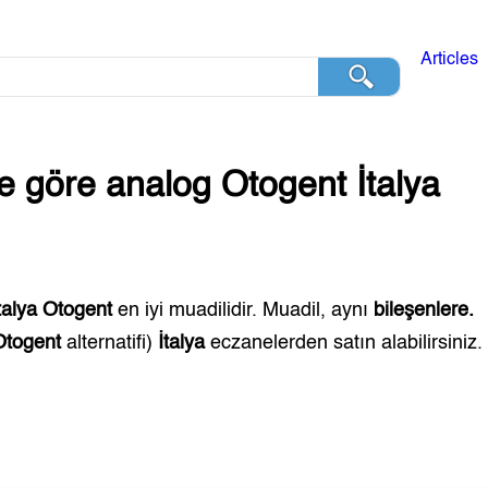
Articles
ğe göre analog
Otogent
İtalya
talya
Otogent
en iyi muadilidir. Muadil, aynı
bileşenlere.
Otogent
alternatifi)
İtalya
eczanelerden satın alabilirsiniz.