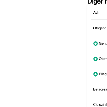
Diğer 
Adı
Otogent
Genta
Oto
Pliagl
Betacre
Ciclozini