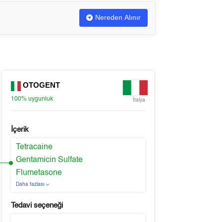
Nereden Alınır
OTOGENT
100%
uygunluk
İtalya
İçerik
Tetracaine
Gentamicin Sulfate
Flumetasone
Daha fazlası
Tedavi seçeneği