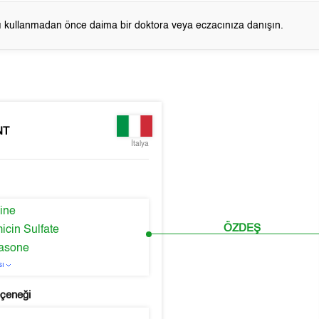
cı kullanmadan önce daima bir doktora veya eczacınıza danışın.
NT
İtalya
aine
ÖZDEŞ
icin Sulfate
asone
sı
eçeneği