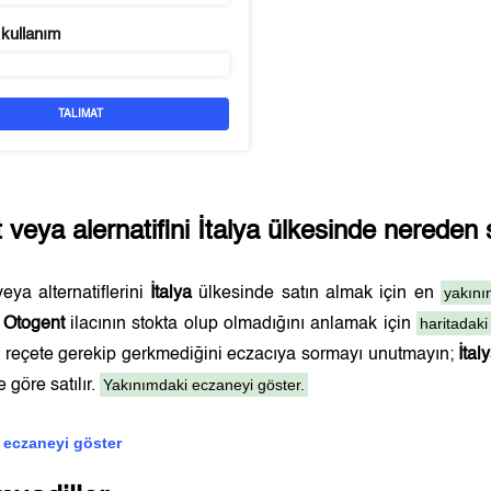
 kullanım
TALIMAT
t
veya alernatifini
İtalya
ülkesinde nereden sa
yakını
eya alternatiflerini
İtalya
ülkesinde satın almak için en
haritadaki
.
Otogent
ilacının stokta olup olmadığını anlamak için
ve reçete gerekip gerkmediğini eczacıya sormayı unutmayın;
İtal
Yakınımdaki eczaneyi göster.
 göre satılır.
 eczaneyi göster