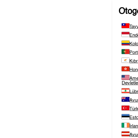
Otog
Tay
End
Kol
Port
Kıbr
Hon
Amer
Devletle
Lüb
Avu
Tür
Est
İrla
Avu