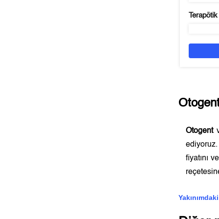
Terapötik
Otogen
Otogent
v
ediyoruz
fiyatını 
reçetesine
Yakınımdaki