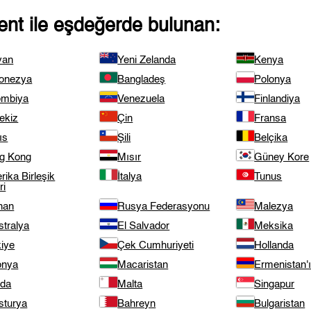
ent
ile eşdeğerde bulunan:
van
Yeni Zelanda
Kenya
onezya
Bangladeş
Polonya
ombiya
Venezuela
Finlandiya
ekiz
Çin
Fransa
ıs
Şili
Belçika
g Kong
Mısır
Güney Kore
ika Birleşik
İtalya
Tunus
ri
nan
Rusya Federasyonu
Malezya
stralya
El Salvador
Meksika
kiye
Çek Cumhuriyeti
Hollanda
onya
Macaristan
Ermenistan'
nda
Malta
Singapur
sturya
Bahreyn
Bulgaristan