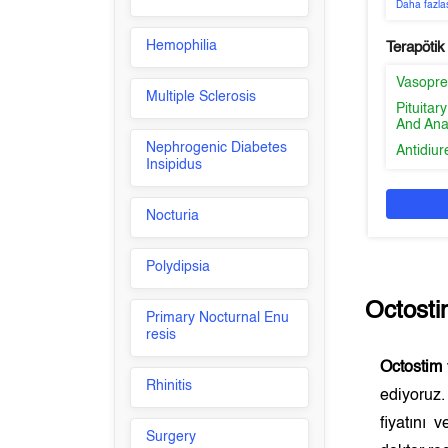
Daha fazla
Hemophilia
Terapötik
Vasopre
Multiple Sclerosis
Pituita
And Ana
Nephrogenic Diabetes
Antidiur
Insipidus
Nocturia
Polydipsia
Octost
Primary Nocturnal Enu
resis
Octostim
Rhinitis
ediyoruz
fiyatını
Surgery