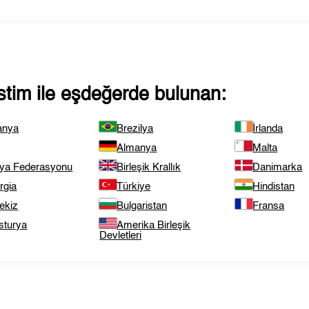
stim
ile eşdeğerde bulunan:
anya
Brezilya
İrlanda
Almanya
Malta
ya Federasyonu
Birleşik Krallık
Danimarka
rgia
Türkiye
Hindistan
ekiz
Bulgaristan
Fransa
sturya
Amerika Birleşik
Devletleri