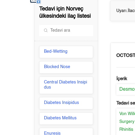
Tedavi için
Norveç
Uyarı.İla
ülkesindeki ilaç listesi
Bed-Wetting
OCTOST
Blocked Nose
İçerik
Central Diabetes Insipi
dus
Desmop
Diabetes Insipidus
Tedavi s
Von Wil
Diabetes Mellitus
Surgery
Rhinitis
Enuresis