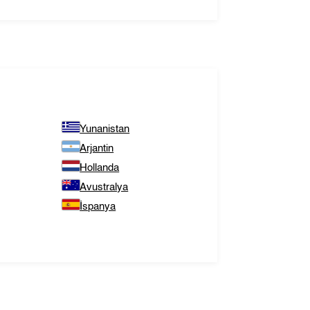
Yunanistan
Arjantin
Hollanda
Avustralya
İspanya