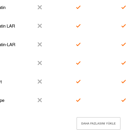
tin
atin LAR
atin-LAR
t
pe
DAHA FAZLASINI YÜKLE