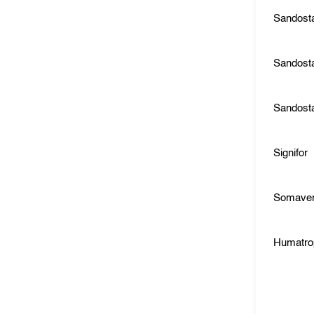
Sandosta
Sandost
Sandost
Signifor
Somaver
Humatro