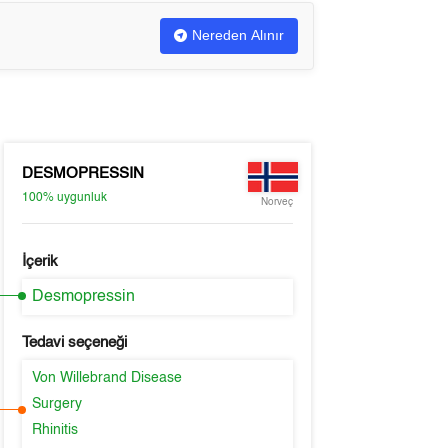
Nereden Alınır
DESMOPRESSIN
100%
uygunluk
Norveç
İçerik
Desmopressin
Tedavi seçeneği
Von Willebrand Disease
Surgery
Rhinitis