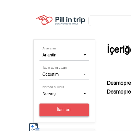
İçeri
Anavatan
Arjantin
İlacın adını yazın
Octostim
Desmopre
Nerede bulunur
Desmopre
Norveç
İlacı bul