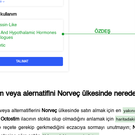
sı
 kullanım
ssin-Like
ÖZDEŞ
ry And Hypothalamic Hormones
logues
etic
TALIMAT
im
veya alernatifini
Norveç
ülkesinde nereden
yakın
veya alternatiflerini
Norveç
ülkesinde satın almak için en
haritadaki
.
Octostim
ilacının stokta olup olmadığını anlamak için
 ve reçete gerekip gerkmediğini eczacıya sormayı unutmayın;