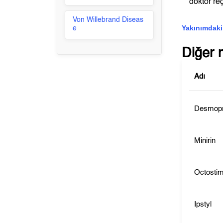
doktor reç
Von Willebrand Diseas
Yakınımdaki
e
Diğer 
Adı
Desmopr
Minirin
Octosti
Ipstyl