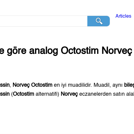
Articles
ğe göre analog
Octostim
Norveç
ssin
,
Norveç
Octostim
en iyi muadilidir. Muadil, aynı
bile
ssin
(
Octostim
alternatifi)
Norveç
eczanelerden satın alabi