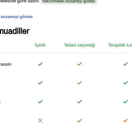
Yakınımdaki eczaneyi göster.
etesine göre satılır.
 eczaneyi göster
muadiller
İçerik
Tedavi seçeneği
Terapötik ku
essin
m