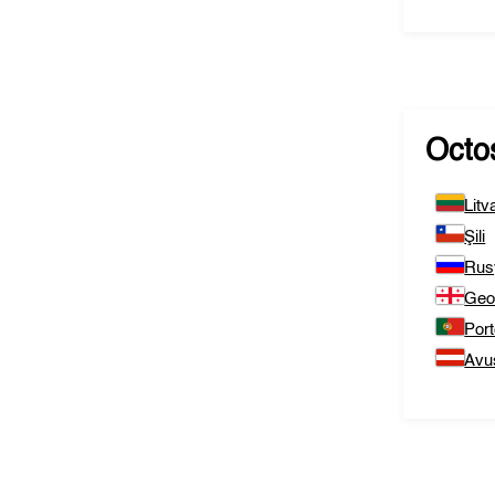
Octo
Litv
Şili
Rus
Geo
Port
Avu