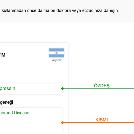
cı kullanmadan önce daima bir doktora veya eczacınıza danışın.
IM
Arjantin
ÖZDEŞ
ressin
eçeneği
lebrand Disease
KISMI