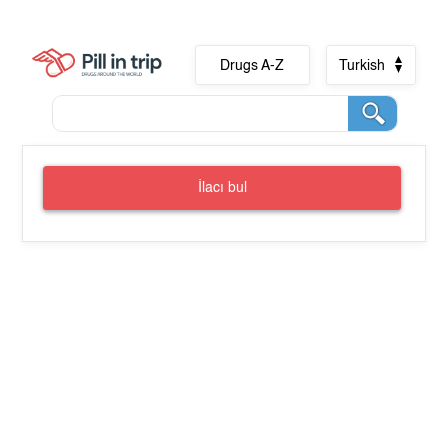
Drugs A-Z
Turkish
İlacı bul