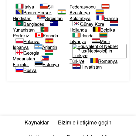
İtalya
Şili
Federasyonu
Bosna Hersek
Avusturya
Hindistan
Sırbistan
Kolombiya
Fransa
Bangladeş
Güney Kore
Yunanistan
Hollanda
Belçika
Portekiz
Kanada
İrlanda
Polonya
Litvanya
Mısır
İspanya
Arjantin
Georgia
Macaristan
Türkiye
Romanya
Filipinler
Estonya
Hırvatistan
Rusya
Kaynaklar
Bizimle iletişime geçin