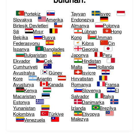
bulunan:
Portekiz
Tayvan
İsveç
Slovakya
Amerika
Endonezya
Birleşik Devletleri
Almanya
Polonya
Şili
Mısır
Lübnan
Hong
Belçika
Rusya
Kong
Umman
Federasyonu
Kıbrıs
Çin
İspanya
Bangladeş
Georgia
Bulgaristan
Japonya
Peru
Ekvador
Çek
Hindistan
Cumhuriyeti
Malta
Hollanda
Avustralya
Güney
İsviçre
Kore
Arjantin
Hırvatistan
Avusturya
Kanada
Romanya
Fransa
Kenya
Slovenya
El
Macaristan
Salvador
İtalya
Estonya
Danimarka
Yunanistan
İzlanda
Brezilya
Kolombiya
Türkiye
Etiyopya
Malezya
Venezuela