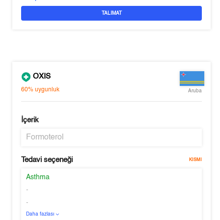
TALIMAT
OXIS
60%
uygunluk
Aruba
İçerik
Formoterol
Tedavi seçeneği
KISMI
Asthma
-
-
Daha fazlası