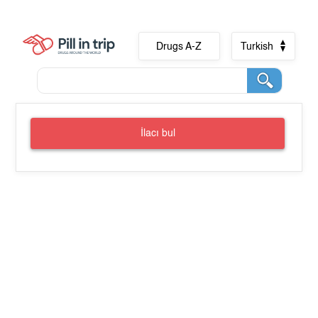
Drugs A-Z
Turkish
İlacı bul