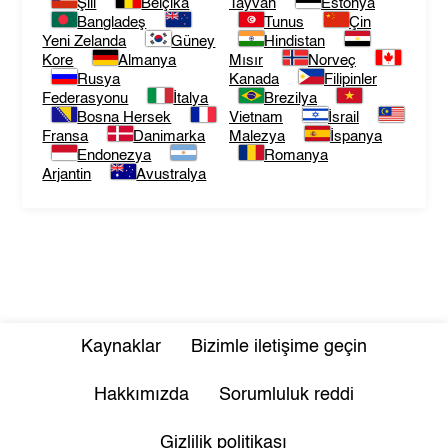
Şili
Belçika
Tayvan
Estonya
Bangladeş
Tunus
Çin
Yeni Zelanda
Güney
Hindistan
Kore
Almanya
Mısır
Norveç
Rusya
Kanada
Filipinler
Federasyonu
İtalya
Brezilya
Bosna Hersek
Vietnam
İsrail
Fransa
Danimarka
Malezya
İspanya
Endonezya
Romanya
Arjantin
Avustralya
Kaynaklar
Bizimle iletişime geçin
Hakkımızda
Sorumluluk reddi
Gizlilik politikası