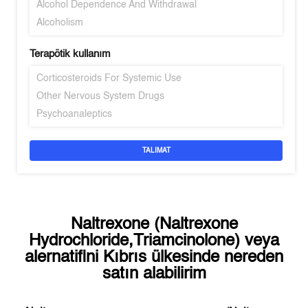
Alcohol Dependence And Withdrawal
Alcoholism
Terapötik kullanım
Corticosteroids For Systemic Use
Other Nervous System Drugs
Psychoanaleptics
TALIMAT
Naltrexone (Naltrexone
Hydrochloride,Triamcinolone)
veya
alernatifini
Kıbrıs
ülkesinde nereden
satın alabilirim