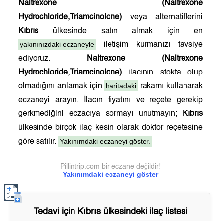
Naltrexone (Naltrexone
Hydrochloride,Triamcinolone)
veya alternatiflerini
Kıbrıs
ülkesinde satın almak için en
yakınınızdaki eczaneyle
iletişim kurmanızı tavsiye
ediyoruz.
Naltrexone (Naltrexone
Hydrochloride,Triamcinolone)
ilacının stokta olup
haritadaki
olmadığını anlamak için
rakamı kullanarak
eczaneyi arayın. İlacın fiyatını ve reçete gerekip
gerkmediğini eczacıya sormayı unutmayın;
Kıbrıs
ülkesinde birçok ilaç kesin olarak doktor reçetesine
Yakınımdaki eczaneyi göster.
göre satılır.
Pillintrip.com bir eczane değildir!
Yakınımdaki eczaneyi göster
Tedavi için
Kıbrıs
ülkesindeki ilaç listesi