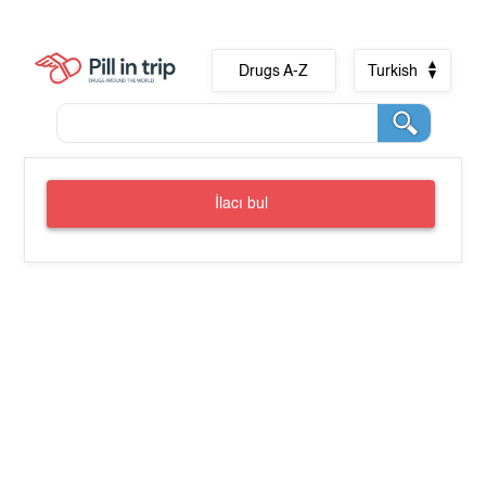
Drugs A-Z
Turkish
İlacı bul