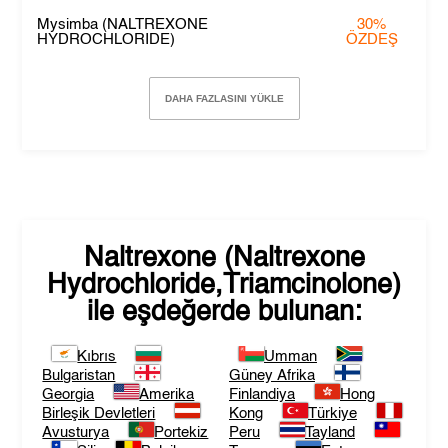
Mysimba (NALTREXONE
30%
HYDROCHLORIDE)
ÖZDEŞ
DAHA FAZLASINI YÜKLE
Naltrexone (Naltrexone
Hydrochloride,Triamcinolone)
ile eşdeğerde bulunan:
Kıbrıs
Umman
Bulgaristan
Güney Afrika
Georgia
Amerika
Finlandiya
Hong
Birleşik Devletleri
Kong
Türkiye
Avusturya
Portekiz
Peru
Tayland