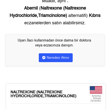
Muadil, aynı
.
Abernil
(
Naltrexone (Naltrexone
Hydrochloride,Triamcinolone)
alternatifi)
Kıbrıs
eczanelerden satın alabilirsiniz.
Uyarı.İlacı kullanmadan önce daima bir doktora
veya eczacınıza danışın.
Nereden Alınır
NALTREXONE (NALTREXONE
HYDROCHLORIDE,TRIAMCINOLONE)
Amerika
Birleşik
Devletleri