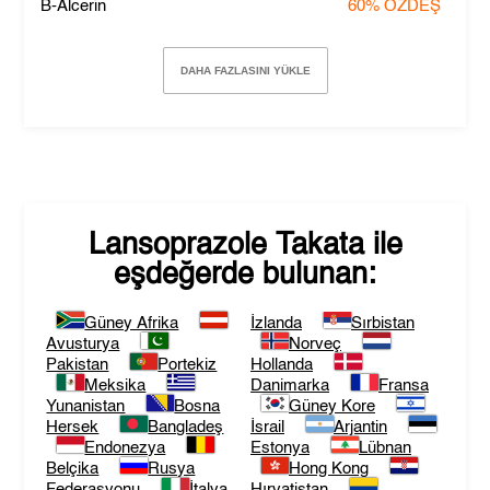
B-Alcerin
60%
ÖZDEŞ
DAHA FAZLASINI YÜKLE
Lansoprazole Takata
ile
eşdeğerde bulunan:
Güney Afrika
İzlanda
Sırbistan
Avusturya
Norveç
Pakistan
Portekiz
Hollanda
Meksika
Danimarka
Fransa
Yunanistan
Bosna
Güney Kore
Hersek
Bangladeş
İsrail
Arjantin
Endonezya
Estonya
Lübnan
Belçika
Rusya
Hong Kong
Federasyonu
İtalya
Hırvatistan