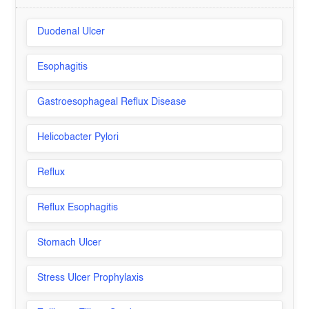
Duodenal Ulcer
Esophagitis
Gastroesophageal Reflux Disease
Helicobacter Pylori
Reflux
Reflux Esophagitis
Stomach Ulcer
Stress Ulcer Prophylaxis