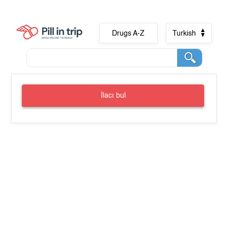
Drugs A-Z
Turkish
İlacı bul