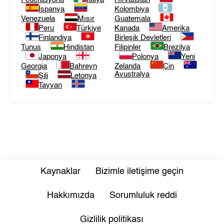
İspanya
Kolombiya
Venezuela
Mısır
Guatemala
Peru
Türkiye
Kanada
Amerika
Finlandiya
Birleşik Devletleri
Tunus
Hindistan
Filipinler
Brezilya
Japonya
Polonya
Yeni
Georgia
Bahreyn
Zelanda
Çin
Avustralya
Şili
Letonya
Tayvan
Kaynaklar
Bizimle iletişime geçin
Hakkımızda
Sorumluluk reddi
Gizlilik politikası