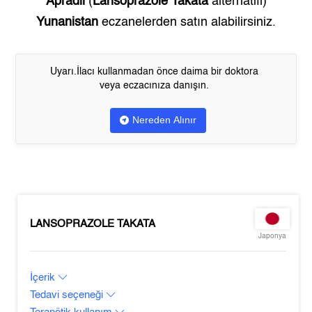
Apradil
(
Lansoprazole Takata
alternatifi)
Yunanistan
eczanelerden satın alabilirsiniz.
Uyarı.İlacı kullanmadan önce daima bir doktora
veya eczacınıza danışın.
Nereden Alınır
LANSOPRAZOLE TAKATA
Japonya
İçerik
Tedavi seçeneği