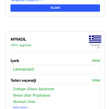
Terapötik kullanım
TALIMAT
APRADIL
100%
uygunluk
Yunanist
an
İçerik
ÖZDEŞ
Lansoprazol
Tedavi seçeneği
ÖZDEŞ
Zollinger-Ellison Syndrome
Stress Ulcer Prophylaxis
Stomach Ulcer
Daha fazlası