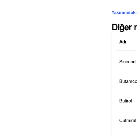
Yakınımdaki
Diğer 
Adı
Sinecod
Butamc
Butirol
Cutmirat