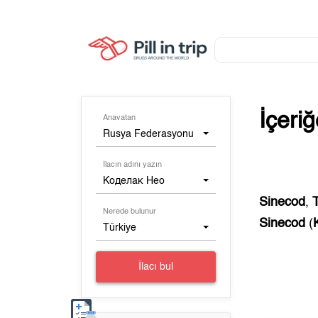
İçeri
Anavatan
Rusya Federasyonu
İlacın adını yazın
Коделак Нео
Sinecod
,
Nerede bulunur
Sinecod
(
Türkiye
İlacı bul