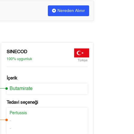
Nereden Alınır
SINECOD
100%
uygunluk
Türkiye
İçerik
Butamirate
Tedavi seçeneği
Pertussis
-
-