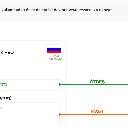
cı kullanmadan önce daima bir doktora veya eczacınıza danışın.
К НЕО
Rusya
Federasyonu
ÖZDEŞ
rate
eçeneği
s
KISMI
a