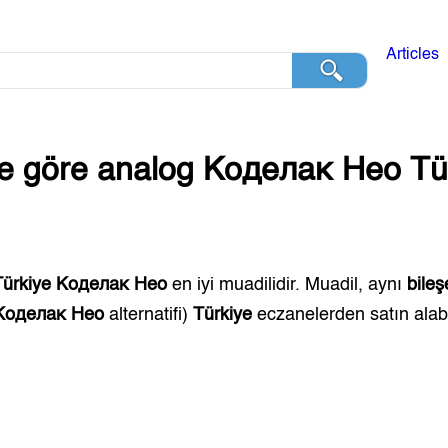
Articles
ğe göre analog
Коделак Нео
Tü
Türkiye
Коделак Нео
en iyi muadilidir. Muadil, aynı
bileş
Коделак Нео
alternatifi)
Türkiye
eczanelerden satın alabil