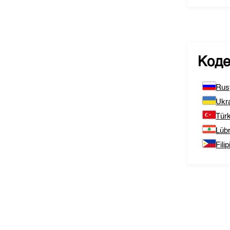
Коде
Rus
Ukr
Tür
Lüb
Filip