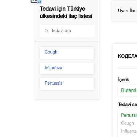
Tedavi için
Türkiye
Uyarı.İla
ülkesindeki ilaç listesi
Cough
КОДЕЛА
Influenza
İçerik
Pertussis
Butami
Tedavi s
Pertussi
Cough
Influenz