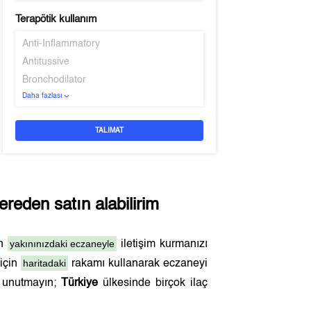
Terapötik kullanım
Anti-Inflammatory
Antitussive
Bronchodilator
Daha fazlası
TALIMAT
reden satın alabilirim
yakınınızdaki eczaneyle
en
iletişim kurmanızı
haritadaki
 için
rakamı kullanarak eczaneyi
ı unutmayın;
Türkiye
ülkesinde birçok ilaç