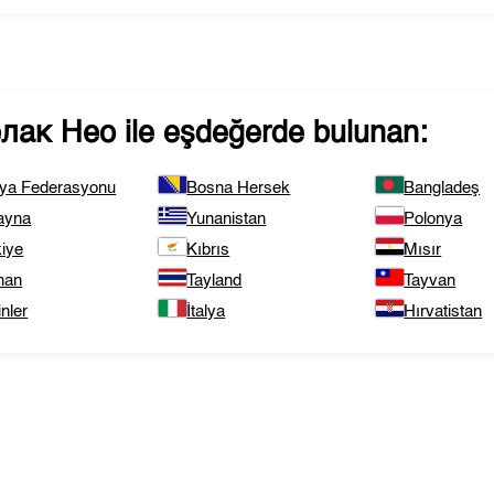
лак Нео
ile eşdeğerde bulunan:
ya Federasyonu
Bosna Hersek
Bangladeş
ayna
Yunanistan
Polonya
kiye
Kıbrıs
Mısır
nan
Tayland
Tayvan
inler
İtalya
Hırvatistan