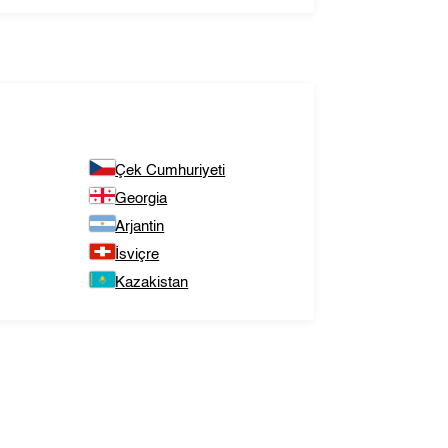
Çek Cumhuriyeti
Georgia
Arjantin
İsviçre
Kazakistan