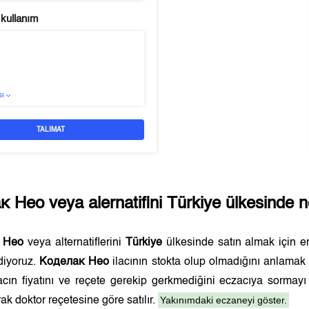
 kullanım
sı
TALIMAT
к Нео
veya alernatifini
Türkiye
ülkesinde ne
 Нео
veya alternatiflerini
Türkiye
ülkesinde satın almak için 
diyoruz.
Коделак Нео
ilacının stokta olup olmadığını anlamak
lacın fiyatını ve reçete gerekip gerkmediğini eczacıya sormay
Yakınımdaki eczaneyi göster.
ak doktor reçetesine göre satılır.