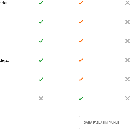
orte
 depo
DAHA FAZLASINI YÜKLE