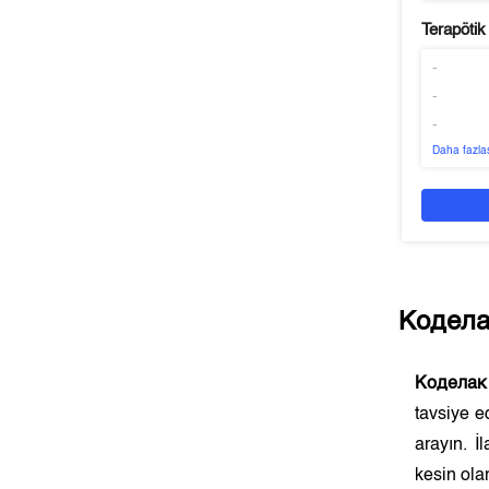
Terapötik
-
-
-
Daha fazla
Кодела
Коделак
tavsiye e
arayın. İ
kesin olar