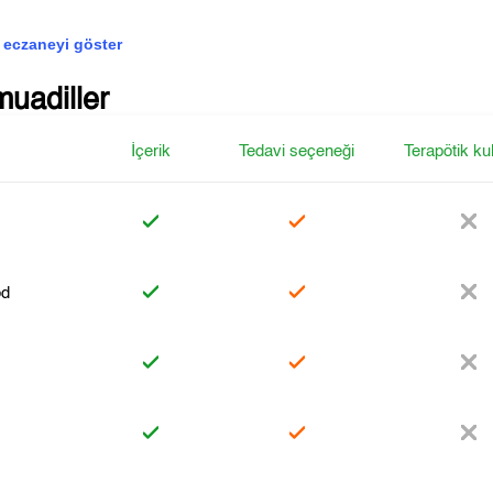
 eczaneyi göster
muadiller
İçerik
Tedavi seçeneği
Terapötik ku
od