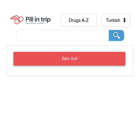
Drugs A-Z
Turkish
İlacı bul