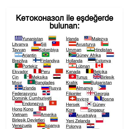
Кетоконазол
ile eşdeğerde
bulunan:
Yunanistan
İrlanda
Malezya
Litvanya
Şili
Avusturya
Tayvan
Kolombiya
Umman
Hindistan
Arjantin
Güney Afrika
Brezilya
Finlandiya
Hollanda
Estonya
Portekiz
Lübnan
Ekvador
Peru
Kanada
Belçika
Çin
Meksika
Tunus
Birleşik
Mısır
Bangladeş
Krallık
Bulgaristan
İzlanda
Rusya
Almanya
Federasyonu
Filipinler
Georgia
Dominik Cumhuriyeti
İsviçre
Bosna
Endonezya
Hersek
Güney
Hong Kong
Kore
Singapur
Vietnam
Amerika
Avustralya
Birleşik Devletleri
Yeni Zelanda
Venezuela
İspanya
Polonya