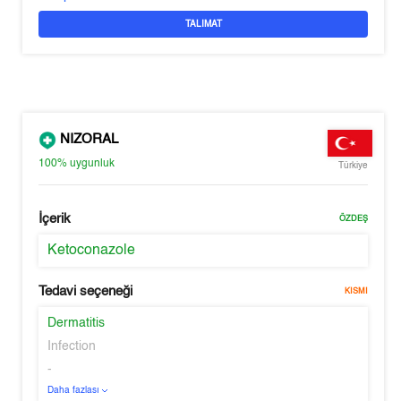
TALIMAT
NIZORAL
100%
uygunluk
Türkiye
İçerik
ÖZDEŞ
Ketoconazole
Tedavi seçeneği
KISMI
Dermatitis
Infection
-
Daha fazlası