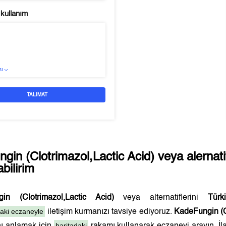
 kullanım
sı
TALIMAT
gin (Clotrimazol,Lactic Acid)
veya alernati
abilirim
in (Clotrimazol,Lactic Acid)
veya alternatiflerini
Türk
daki eczaneyle
iletişim kurmanızı tavsiye ediyoruz.
KadeFungin (Cl
haritadaki