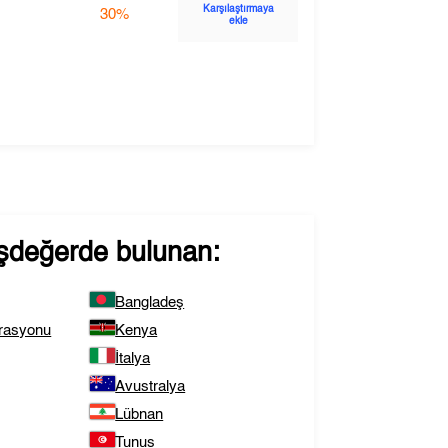
Karşılaştırmaya
30%
ekle
eşdeğerde bulunan:
Bangladeş
rasyonu
Kenya
İtalya
Avustralya
Lübnan
Tunus