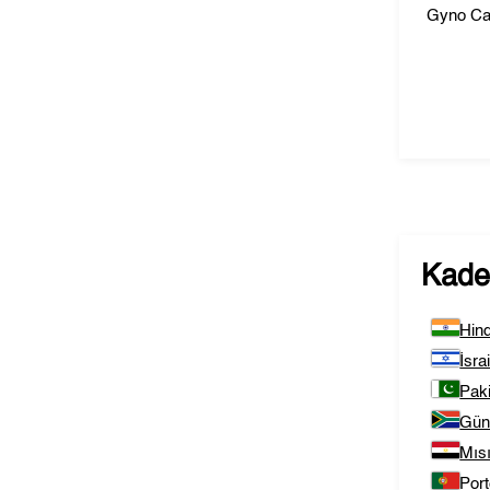
Gyno Ca
KadeF
Hind
İsrai
Pak
Gün
Mısı
Port