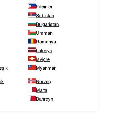
Filipinler
Sırbistan
Bulgaristan
Umman
Romanya
Letonya
İsviçre
eşik
Myanmar
ek
Norveç
Malta
Bahreyn