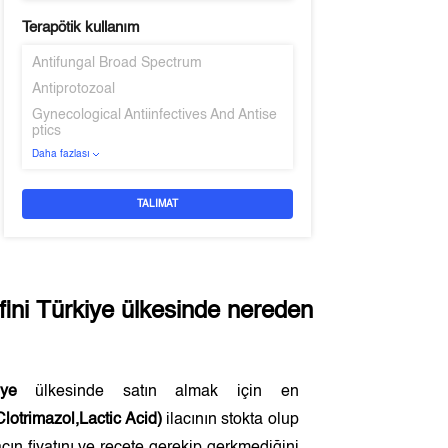
Terapötik kullanım
Antifungal Broad Spectrum
Antiprotozoal
Gynecological Antiinfectives And Antise
ptics
Daha fazlası
TALIMAT
fini
Türkiye
ülkesinde nereden
iye
ülkesinde satın almak için en
otrimazol,Lactic Acid)
ilacının stokta olup