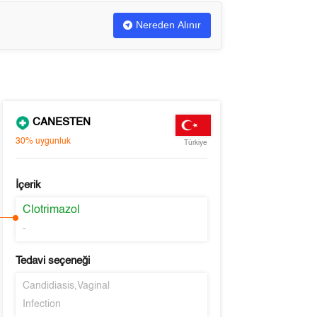
Nereden Alınır
CANESTEN
30%
uygunluk
Türkiye
İçerik
Clotrimazol
-
Tedavi seçeneği
Candidiasis,Vaginal
Infection