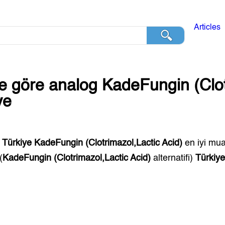
Articles
ğe göre analog
KadeFungin (Clot
ye
,
Türkiye
KadeFungin (Clotrimazol,Lactic Acid)
en iyi muad
(
KadeFungin (Clotrimazol,Lactic Acid)
alternatifi)
Türkiy