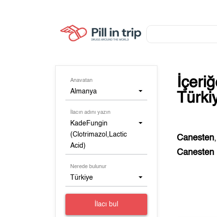
İçeri
Anavatan
Almanya
Türki
İlacın adını yazın
KadeFungin
(Clotrimazol,Lactic
Canesten
Acid)
Canesten
Nerede bulunur
Türkiye
İlacı bul