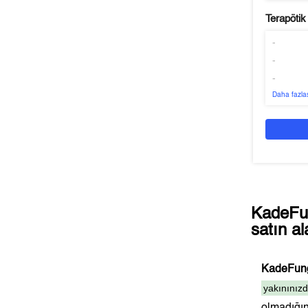
Terapötik
-
-
-
Daha fazla
KadeFun
satın al
KadeFung
yakınınız