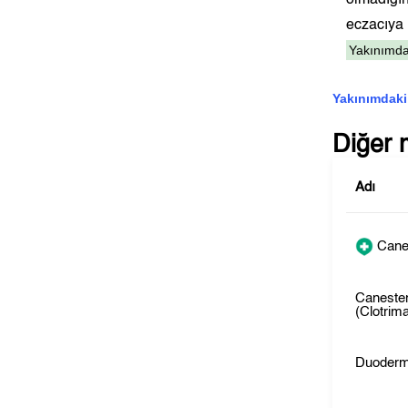
olmadığı
eczacıy
Yakınımda
Yakınımdaki
Diğer 
Adı
Cane
Caneste
(Clotrim
Duoder