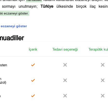
nı anlamak için
rakamı kullanarak eczaneyi arayın. İla
a sormayı unutmayın;
Türkiye
ülkesinde birçok ilaç kesin 
ki eczaneyi göster.
 eczaneyi göster
muadiller
İçerik
Tedavi seçeneği
Terapötik ku
sten
n
azol)
m