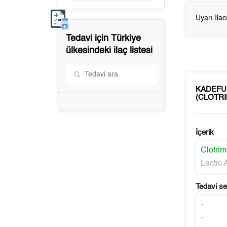
Uyarı.İla
Tedavi için
Türkiye
ülkesindeki ilaç listesi
KADEFU
(CLOTRI
İçerik
Clotrim
Lactic 
Tedavi s
-
-