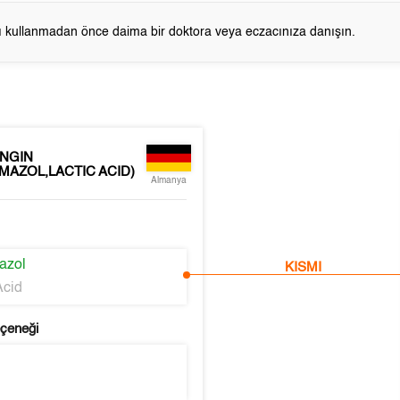
cı kullanmadan önce daima bir doktora veya eczacınıza danışın.
NGIN
MAZOL,LACTIC ACID)
Almanya
azol
KISMI
Acid
eçeneği