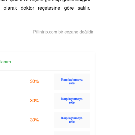
cın fiyatını ve reçete gerekip gerkmediğini
olarak doktor reçetesine göre satılır.
Pillintrip.com bir eczane değildir!
llanım
Karşılaştırmaya
30%
ekle
Karşılaştırmaya
30%
ekle
Karşılaştırmaya
30%
ekle