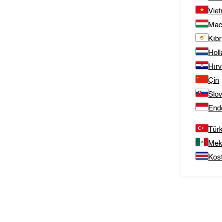
Vie
Mac
Kıbr
Hol
Hırv
Çin
Slo
End
Tür
Mek
Kos