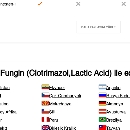
nesten-1
DAHA FAZLASINI YÜKLE
ungin (Clotrimazol,Lactic Acid)
ile 
istan
Ekvador
Arjantin
l
Çek Cumhuriyeti
Rusya Fede
istan
Makedonya
Almanya
ey Afrika
Şili
Avusturya
r
Peru
Brezilya
ekiz
Birleşik Krallık
Tayvan