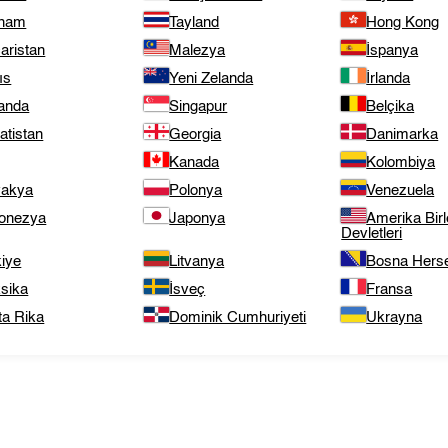
tnam
Tayland
Hong Kong
aristan
Malezya
İspanya
ıs
Yeni Zelanda
İrlanda
landa
Singapur
Belçika
atistan
Georgia
Danimarka
Kanada
Kolombiya
vakya
Polonya
Venezuela
onezya
Japonya
Amerika Birl
Devletleri
kiye
Litvanya
Bosna Hers
sika
İsveç
Fransa
ta Rika
Dominik Cumhuriyeti
Ukrayna