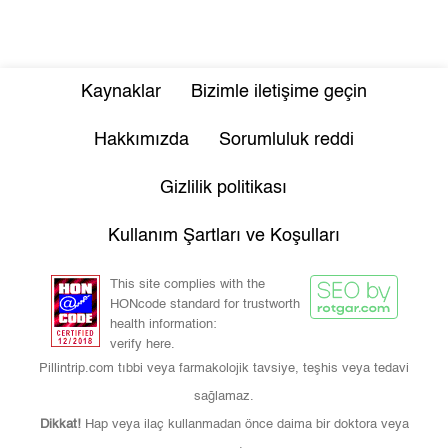
Kaynaklar
Bizimle iletişime geçin
Hakkımızda
Sorumluluk reddi
Gizlilik politikası
Kullanım Şartları ve Koşulları
This site complies with the
HONcode standard for trustworth
health information:
verify here.
Pillintrip.com tıbbi veya farmakolojik tavsiye, teşhis veya tedavi
sağlamaz.
Dikkat!
Hap veya ilaç kullanmadan önce daima bir doktora veya