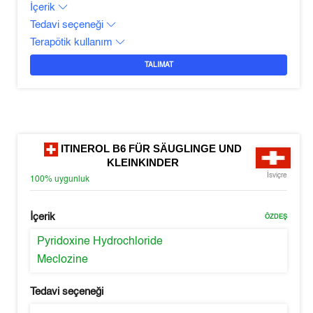
İçerik
Tedavi seçeneği
Terapötik kullanım
TALIMAT
ITINEROL B6 FÜR SÄUGLINGE UND
KLEINKINDER
İsviçre
100%
uygunluk
İçerik
ÖZDEŞ
Pyridoxine Hydrochloride
Meclozine
Tedavi seçeneği