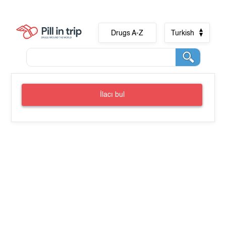
Drugs A-Z
Turkish
İlacı bul