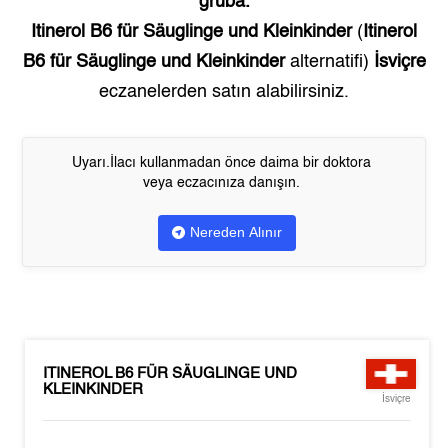
gruba.
Itinerol B6 für Säuglinge und Kleinkinder
(
Itinerol
B6 für Säuglinge und Kleinkinder
alternatifi)
İsviçre
eczanelerden satın alabilirsiniz.
Uyarı.İlacı kullanmadan önce daima bir doktora
veya eczacınıza danışın.
Nereden Alınır
ITINEROL B6 FÜR SÄUGLINGE UND
KLEINKINDER
İsviçre