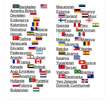
Bangladeş
Macaristan
Amerika Birleşik
Estonya
Almanya
Devletleri
Tayland
Mısır
Endonezya
Finlandiya
Kolombiya
Georgia
Peru
Romanya
Bosna
Hindistan
Umman
Hersek
Etiyopya
Malta
Türkiye
Meksika
Malezya
Venezuela
Ukrayna
Ekvador
Rusya
Belçika
Filipinler
Federasyonu
Litvanya
Arjantin
Lübnan
İspanya
Fransa
Yunanistan
İsviçre
Kanada
Birleşik
Tayvan
Arap Emirlikleri
Şili
Vietnam
Brezilya
Avusturya
Danimarka
Hollanda
Portekiz
Yeni Zelanda
Polonya
Dominik Cumhuriyeti
Bulgaristan