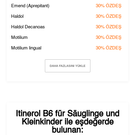
Emend (Aprepitant)
30%
ÖZDEŞ
Haldol
30%
ÖZDEŞ
Haldol Decanoas
30%
ÖZDEŞ
Motilium
30%
ÖZDEŞ
Motilium lingual
30%
ÖZDEŞ
DAHA FAZLASINI YÜKLE
Itinerol B6 für Säuglinge und
Kleinkinder
ile eşdeğerde
bulunan: