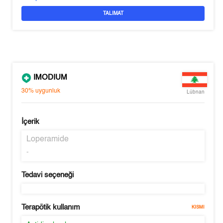
TALIMAT
IMODIUM
30%
uygunluk
Lübnan
İçerik
Loperamide
-
Tedavi seçeneği
Terapötik kullanım
KISMI