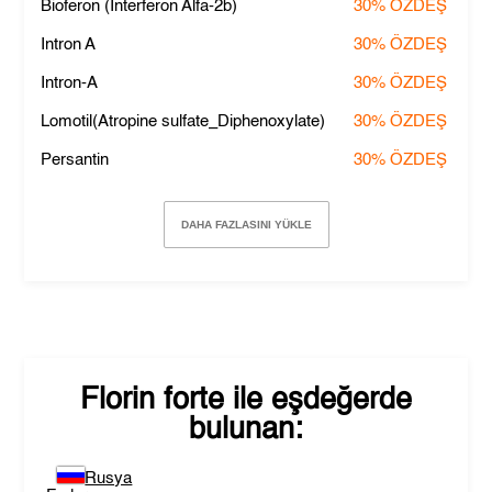
Bioferon (Interferon Alfa-2b)
30%
ÖZDEŞ
Intron A
30%
ÖZDEŞ
Intron-A
30%
ÖZDEŞ
Lomotil(Atropine sulfate_Diphenoxylate)
30%
ÖZDEŞ
Persantin
30%
ÖZDEŞ
DAHA FAZLASINI YÜKLE
Florin forte
ile eşdeğerde
bulunan:
Rusya