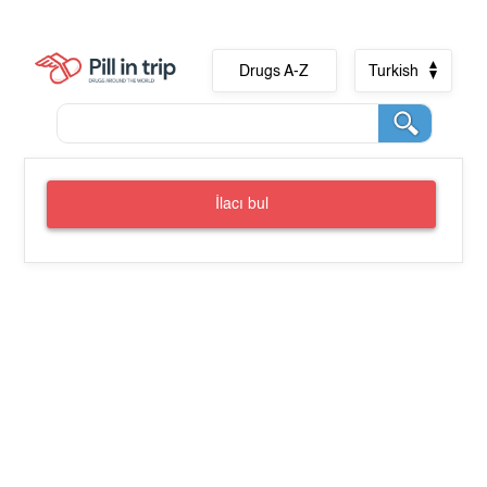
Drugs A-Z
Turkish
İlacı bul