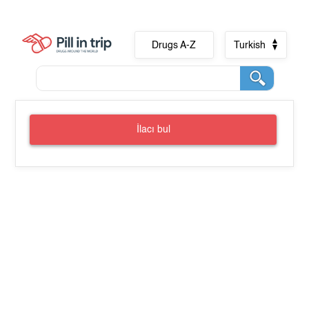
Drugs A-Z
Turkish
İlacı bul