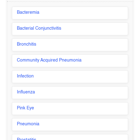
Bacteremia
Bacterial Conjunctivitis
Bronchitis
Community Acquired Pneumonia
Infection
Influenza
Pink Eye
Pneumonia