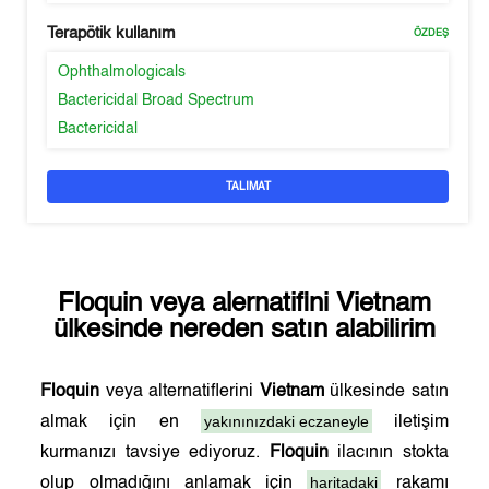
Terapötik kullanım
ÖZDEŞ
Ophthalmologicals
Bactericidal Broad Spectrum
Bactericidal
TALIMAT
Floquin
veya alernatifini
Vietnam
ülkesinde nereden satın alabilirim
Floquin
veya alternatiflerini
Vietnam
ülkesinde satın
yakınınızdaki eczaneyle
almak için en
iletişim
kurmanızı tavsiye ediyoruz.
Floquin
ilacının stokta
haritadaki
olup olmadığını anlamak için
rakamı