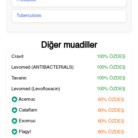
Prostatitis
Tuberculosis
Diğer muadiller
Cravit
100%
ÖZDEŞ
Levomed (ANTIBACTERIALS)
100%
ÖZDEŞ
Tavanic
100%
ÖZDEŞ
Levomed (Levofloxacin)
100%
ÖZDEŞ
Acemuc
60%
ÖZDEŞ
Cataflam
60%
ÖZDEŞ
Exomuc
60%
ÖZDEŞ
Flagyl
60%
ÖZDEŞ