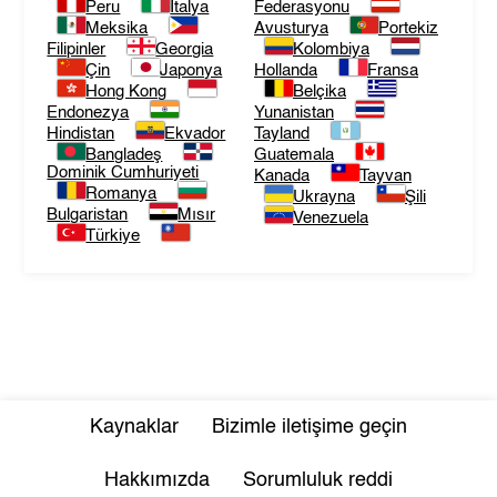
Peru
İtalya
Federasyonu
Meksika
Avusturya
Portekiz
Filipinler
Georgia
Kolombiya
Çin
Japonya
Hollanda
Fransa
Hong Kong
Belçika
Endonezya
Yunanistan
Hindistan
Ekvador
Tayland
Bangladeş
Guatemala
Dominik Cumhuriyeti
Kanada
Tayvan
Romanya
Ukrayna
Şili
Bulgaristan
Mısır
Venezuela
Türkiye
Kaynaklar
Bizimle iletişime geçin
Hakkımızda
Sorumluluk reddi