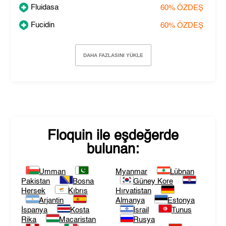
Fluidasa
60%
ÖZDEŞ
Fucidin
60%
ÖZDEŞ
DAHA FAZLASINI YÜKLE
Floquin
ile eşdeğerde
bulunan:
Umman
Myanmar
Lübnan
Pakistan
Bosna
Güney Kore
Hersek
Kıbrıs
Hırvatistan
Arjantin
Almanya
Estonya
İspanya
Kosta
İsrail
Tunus
Rika
Macaristan
Rusya