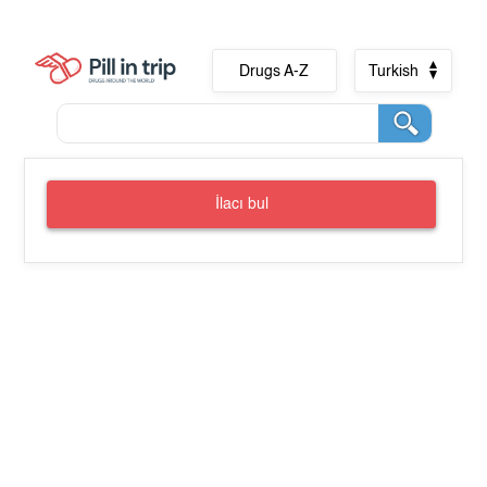
Drugs A-Z
Turkish
İlacı bul