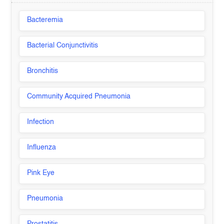
Bacteremia
Bacterial Conjunctivitis
Bronchitis
Community Acquired Pneumonia
Infection
Influenza
Pink Eye
Pneumonia