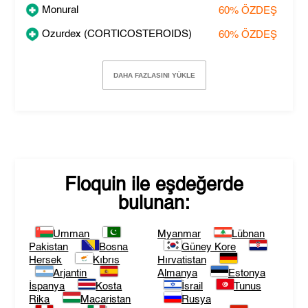
Monural
60%
ÖZDEŞ
Ozurdex (CORTICOSTEROIDS)
60%
ÖZDEŞ
DAHA FAZLASINI YÜKLE
Floquin
ile eşdeğerde
bulunan:
Umman
Myanmar
Lübnan
Pakistan
Bosna
Güney Kore
Hersek
Kıbrıs
Hırvatistan
Arjantin
Almanya
Estonya
İspanya
Kosta
İsrail
Tunus
Rika
Macaristan
Rusya