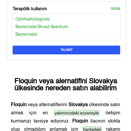
Terapötik kullanım
ÖZDEŞ
Ophthalmologicals
Bactericidal Broad Spectrum
Bactericidal
TALIMAT
Floquin
veya alernatifini
Slovakya
ülkesinde nereden satın alabilirim
Floquin
veya alternatiflerini
Slovakya
ülkesinde satın
yakınınızdaki eczaneyle
almak için en
iletişim
kurmanızı tavsiye ediyoruz.
Floquin
ilacının stokta
haritadaki
olup olmadığını anlamak için
rakamı