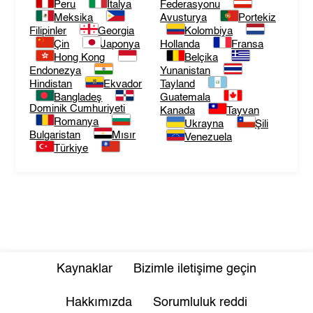
Peru
İtalya
Federasyonu
Meksika
Avusturya
Portekiz
Filipinler
Georgia
Kolombiya
Çin
Japonya
Hollanda
Fransa
Hong Kong
Belçika
Endonezya
Yunanistan
Hindistan
Ekvador
Tayland
Bangladeş
Guatemala
Dominik Cumhuriyeti
Kanada
Tayvan
Romanya
Ukrayna
Şili
Bulgaristan
Mısır
Venezuela
Türkiye
Kaynaklar
Bizimle iletişime geçin
Hakkımızda
Sorumluluk reddi