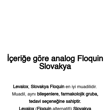
İçeriğe göre analog
Floquin
Slovakya
Levalox
,
Slovakya
Floquin
en iyi muadilidir.
Muadil, aynı
bileşenlere, farmakolojik gruba,
tedavi seçeneğine sahiptir.
Levalox
(
Floquin
alternatifi)
Slovakya