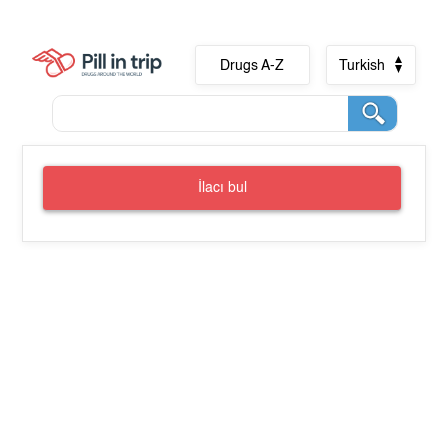
Drugs A-Z
Turkish
İlacı bul