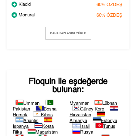
Klacid
60%
ÖZDEŞ
Monural
60%
ÖZDEŞ
DAHA FAZLASINI YÜKLE
Floquin
ile eşdeğerde
bulunan:
Umman
Myanmar
Lübnan
Pakistan
Bosna
Güney Kore
Hersek
Kıbrıs
Hırvatistan
Arjantin
Almanya
Estonya
İspanya
Kosta
İsrail
Tunus
Rika
Macaristan
Rusya