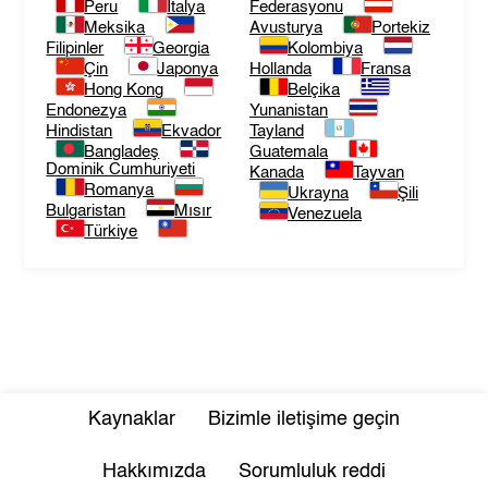
Peru
İtalya
Federasyonu
Meksika
Avusturya
Portekiz
Filipinler
Georgia
Kolombiya
Çin
Japonya
Hollanda
Fransa
Hong Kong
Belçika
Endonezya
Yunanistan
Hindistan
Ekvador
Tayland
Bangladeş
Guatemala
Dominik Cumhuriyeti
Kanada
Tayvan
Romanya
Ukrayna
Şili
Bulgaristan
Mısır
Venezuela
Türkiye
Kaynaklar
Bizimle iletişime geçin
Hakkımızda
Sorumluluk reddi