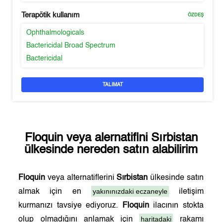
Terapötik kullanım
ÖZDEŞ
Ophthalmologicals
Bactericidal Broad Spectrum
Bactericidal
TALIMAT
Floquin
veya alernatifini
Sırbistan
ülkesinde nereden satın alabilirim
Floquin
veya alternatiflerini
Sırbistan
ülkesinde satın
yakınınızdaki eczaneyle
almak için en
iletişim
kurmanızı tavsiye ediyoruz.
Floquin
ilacının stokta
haritadaki
olup olmadığını anlamak için
rakamı