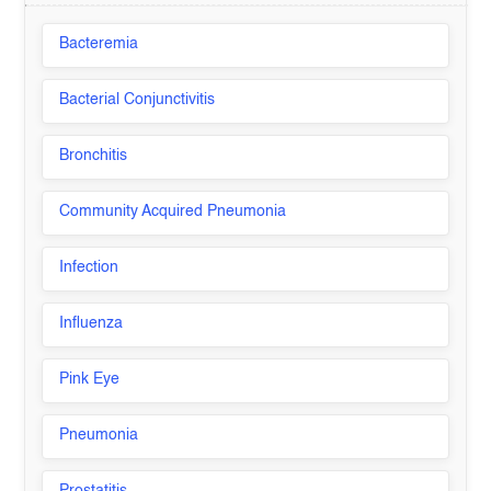
Bacteremia
Bacterial Conjunctivitis
Bronchitis
Community Acquired Pneumonia
Infection
Influenza
Pink Eye
Pneumonia