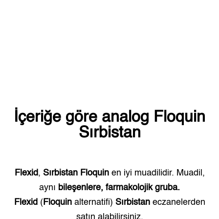
İçeriğe göre analog
Floquin
Sırbistan
Flexid
,
Sırbistan
Floquin
en iyi muadilidir. Muadil,
aynı
bileşenlere, farmakolojik gruba.
Flexid
(
Floquin
alternatifi)
Sırbistan
eczanelerden
satın alabilirsiniz.