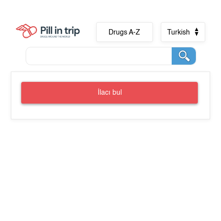
Drugs A-Z
Turkish
İlacı bul