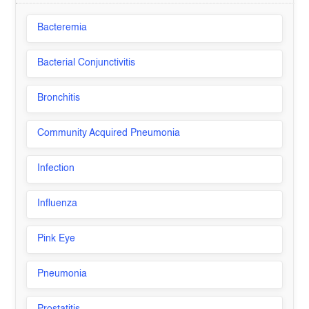
Bacteremia
Bacterial Conjunctivitis
Bronchitis
Community Acquired Pneumonia
Infection
Influenza
Pink Eye
Pneumonia