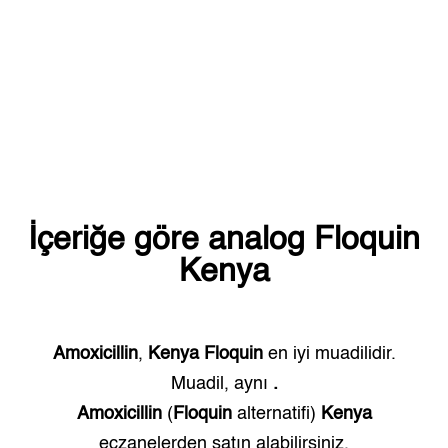
İçeriğe göre analog
Floquin
Kenya
Amoxicillin
,
Kenya
Floquin
en iyi muadilidir.
Muadil, aynı
.
Amoxicillin
(
Floquin
alternatifi)
Kenya
eczanelerden satın alabilirsiniz.