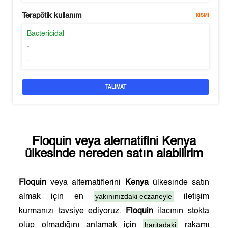
Terapötik kullanım
KISMI
Bactericidal
-
-
TALIMAT
Floquin
veya alernatifini
Kenya
ülkesinde nereden satın alabilirim
Floquin
veya alternatiflerini
Kenya
ülkesinde satın
yakınınızdaki eczaneyle
almak için en
iletişim
kurmanızı tavsiye ediyoruz.
Floquin
ilacının stokta
haritadaki
olup olmadığını anlamak için
rakamı