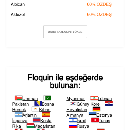
Albican
60%
ÖZDEŞ
Aldezol
60%
ÖZDEŞ
DAHA FAZLASINI YÜKLE
Floquin
ile eşdeğerde
bulunan:
Umman
Myanmar
Lübnan
Pakistan
Bosna
Güney Kore
Hersek
Kıbrıs
Hırvatistan
Arjantin
Almanya
Estonya
İspanya
Kosta
İsrail
Tunus
Rika
Macaristan
Rusya