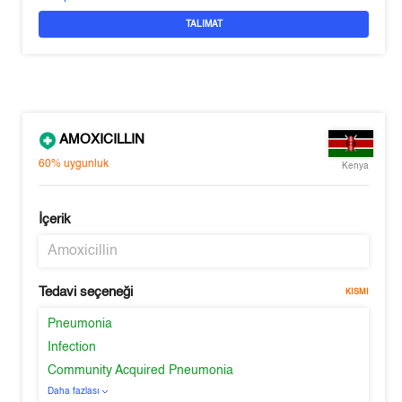
TALIMAT
AMOXICILLIN
60%
uygunluk
Kenya
İçerik
Amoxicillin
Tedavi seçeneği
KISMI
Pneumonia
Infection
Community Acquired Pneumonia
Daha fazlası