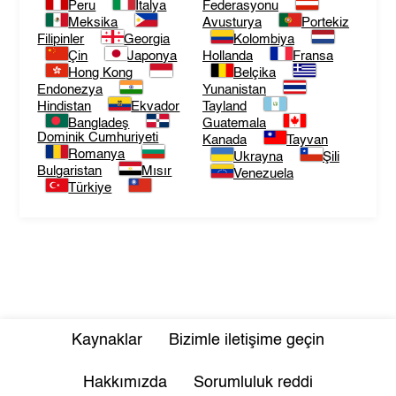
Peru
İtalya
Federasyonu
Meksika
Avusturya
Portekiz
Filipinler
Georgia
Kolombiya
Çin
Japonya
Hollanda
Fransa
Hong Kong
Belçika
Endonezya
Yunanistan
Hindistan
Ekvador
Tayland
Bangladeş
Guatemala
Dominik Cumhuriyeti
Kanada
Tayvan
Romanya
Ukrayna
Şili
Bulgaristan
Mısır
Venezuela
Türkiye
Kaynaklar
Bizimle iletişime geçin
Hakkımızda
Sorumluluk reddi