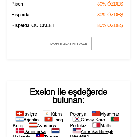
Rison
80%
ÖZDEŞ
Risperdal
80%
ÖZDEŞ
Risperdal QUICKLET
80%
ÖZDEŞ
DAHA FAZLASINI YÜKLE
Exelon
ile eşdeğerde
bulunan:
İsviçre
Kıbrıs
Polonya
Myanmar
Arjantin
Hong
Güney Kore
Kong
Avusturya
Portekiz
Malta
Danimarka
Amerika Birleşik
Devletleri