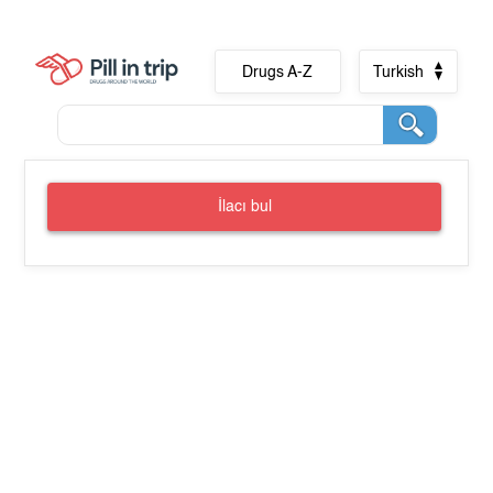
Drugs A-Z
Turkish
İlacı bul