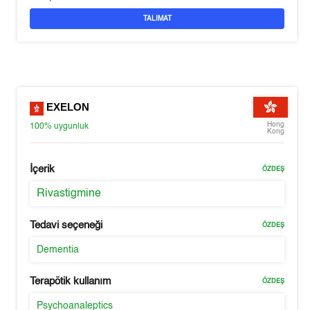
TALIMAT
EXELON
Hong
100%
uygunluk
Kong
İçerik
ÖZDEŞ
Rivastigmine
Tedavi seçeneği
ÖZDEŞ
Dementia
Terapötik kullanım
ÖZDEŞ
Psychoanaleptics