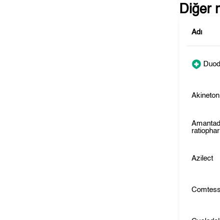
Diğer 
Adı
Duod
Akineton
Amantad
ratiopha
Azilect
Comtes