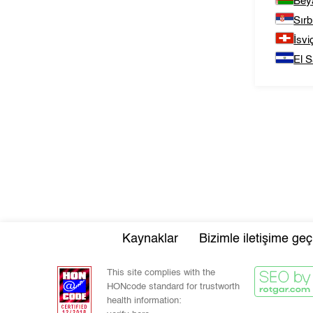
Bey
Sırb
İsvi
El S
Kaynaklar
Bizimle iletişime geç
This site complies with the
HONcode standard for trustworth
health information: