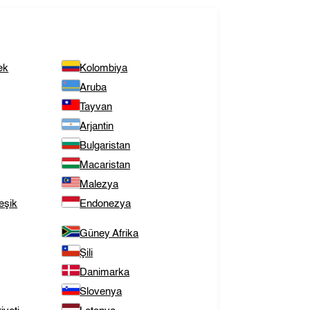
ek
Kolombiya
Aruba
Tayvan
Arjantin
Bulgaristan
Macaristan
Malezya
eşik
Endonezya
Güney Afrika
Şili
Danimarka
Slovenya