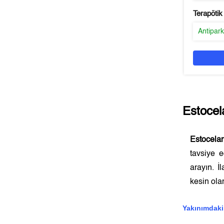
Terapötik
Antipar
Estocel
Estocela
tavsiye 
arayın. İ
kesin olar
Yakınımdaki