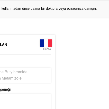
cı kullanmadan önce daima bir doktora veya eczacınıza danışın.
LAN
Fransa
ne Butylbromide
 Metamizole
eçeneği