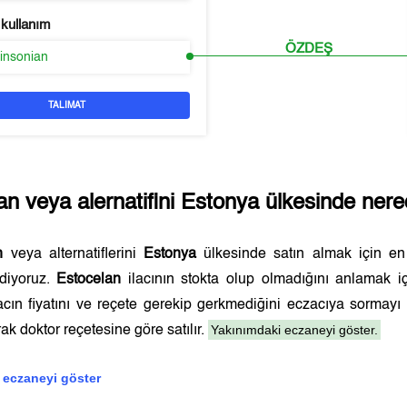
 kullanım
ÖZDEŞ
kinsonian
TALIMAT
an
veya alernatifini
Estonya
ülkesinde nered
n
veya alternatiflerini
Estonya
ülkesinde satın almak için e
ediyoruz.
Estocelan
ilacının stokta olup olmadığını anlamak i
lacın fiyatını ve reçete gerekip gerkmediğini eczacıya sormay
Yakınımdaki eczaneyi göster.
ak doktor reçetesine göre satılır.
 eczaneyi göster