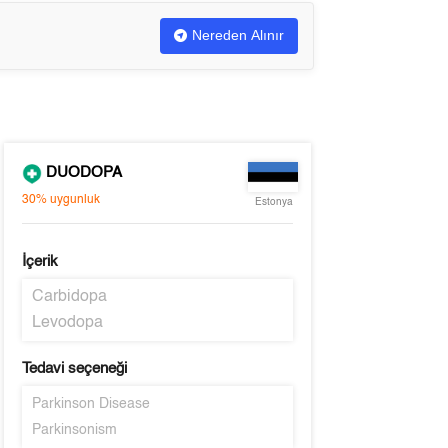
Nereden Alınır
DUODOPA
30%
uygunluk
Estonya
İçerik
Carbidopa
Levodopa
Tedavi seçeneği
Parkinson Disease
Parkinsonism