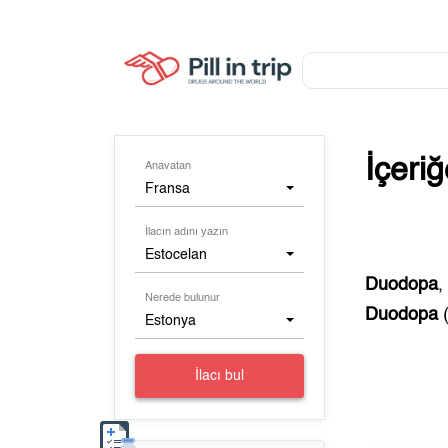
İçeri
Anavatan
Fransa
İlacın adını yazın
Estocelan
Duodopa
Nerede bulunur
Duodopa
Estonya
İlacı bul