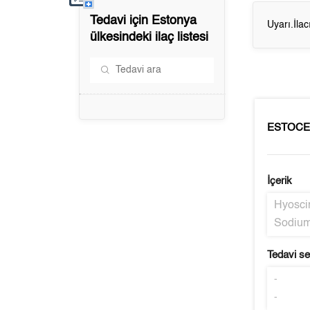
Tedavi için
Estonya
Uyarı.İla
ülkesindeki ilaç listesi
ESTOCE
İçerik
Hyosci
Sodium
Tedavi s
-
-