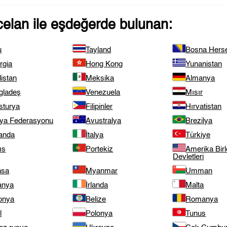
celan
ile eşdeğerde bulunan:
u
Tayland
Bosna Hers
rgia
Hong Kong
Yunanistan
istan
Meksika
Almanya
gladeş
Venezuela
Mısır
sturya
Filipinler
Hırvatistan
ya Federasyonu
Avustralya
Brezilya
landa
İtalya
Türkiye
ıs
Portekiz
Amerika Birl
Devletleri
nsa
Myanmar
Umman
anya
İrlanda
Malta
onya
Belize
Romanya
l
Polonya
Tunus