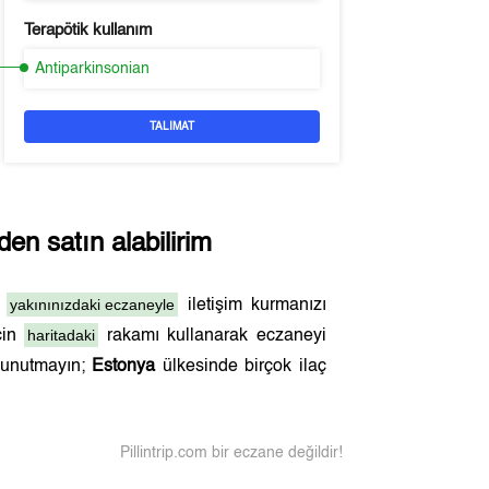
Terapötik kullanım
Antiparkinsonian
TALIMAT
en satın alabilirim
yakınınızdaki eczaneyle
n
iletişim kurmanızı
haritadaki
çin
rakamı kullanarak eczaneyi
ı unutmayın;
Estonya
ülkesinde birçok ilaç
Pillintrip.com bir eczane değildir!