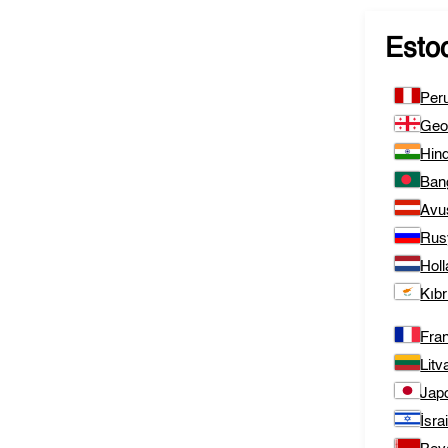
Esto
Per
Geo
Hind
Ban
Avu
Rus
Hol
Kıbr
Fra
Litv
Jap
İsrai