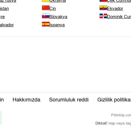
az rusya
Ukrayna
Çek Cumhuri
istan
Çin
Ekvador
çre
Slovakya
Dominik Cum
alvador
İspanya
in
Hakkımızda
Sorumluluk reddi
Gizlilik politika
Pillintrip.
Dikkat!
Hap veya ila