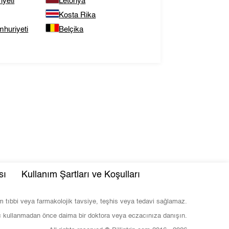
yeti
Letonya
Kosta Rika
huriyeti
Belçika
sı
Kullanım Şartları ve Koşulları
com tıbbi veya farmakolojik tavsiye, teşhis veya tedavi sağlamaz.
ç kullanmadan önce daima bir doktora veya eczacınıza danışın.