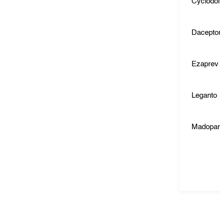
Cyclodol
Dacepto
Ezaprev
Leganto
Madopa