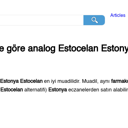
Articles
ğe göre analog
Estocelan
Eston
,
Estonya
Estocelan
en iyi muadilidir. Muadil, aynı
farmako
(
Estocelan
alternatifi)
Estonya
eczanelerden satın alabilir