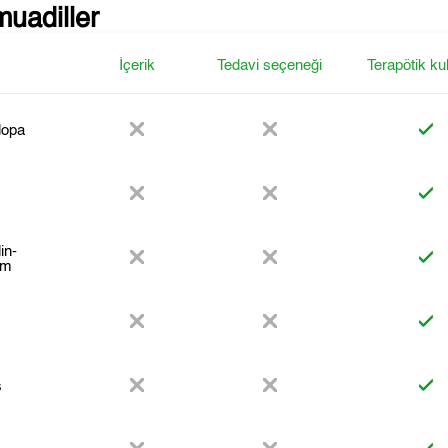
muadiller
İçerik
Tedavi seçeneği
Terapötik ku
opa
in-
rm
s