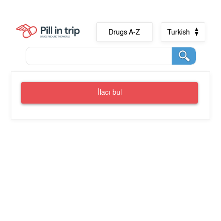
Drugs A-Z
Turkish
İlacı bul