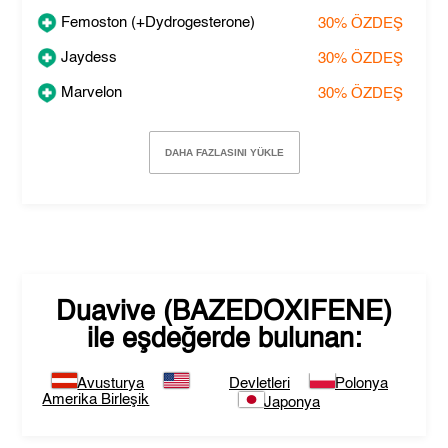
Femoston (+Dydrogesterone)
30%
ÖZDEŞ
Jaydess
30%
ÖZDEŞ
Marvelon
30%
ÖZDEŞ
DAHA FAZLASINI YÜKLE
Duavive (BAZEDOXIFENE)
ile eşdeğerde bulunan:
Avusturya
Devletleri
Polonya
Amerika Birleşik
Japonya