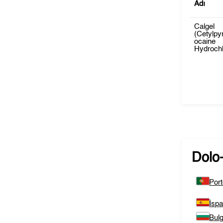
Adı
Calgel
(Cetylpy
ocaine
Hydrochl
Dolo
Port
İsp
Bulg