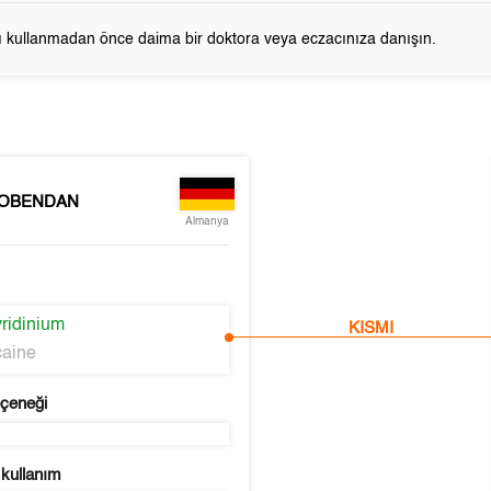
cı kullanmadan önce daima bir doktora veya eczacınıza danışın.
DOBENDAN
Almanya
yridinium
KISMI
aine
eçeneği
 kullanım