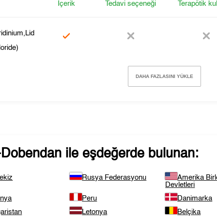
İçerik
Tedavi seçeneği
Terapötik ku
ridinium,Lid
oride)
DAHA FAZLASINI YÜKLE
-Dobendan
ile eşdeğerde bulunan:
ekiz
Rusya Federasyonu
Amerika Birl
Devletleri
anya
Peru
Danimarka
aristan
Letonya
Belçika