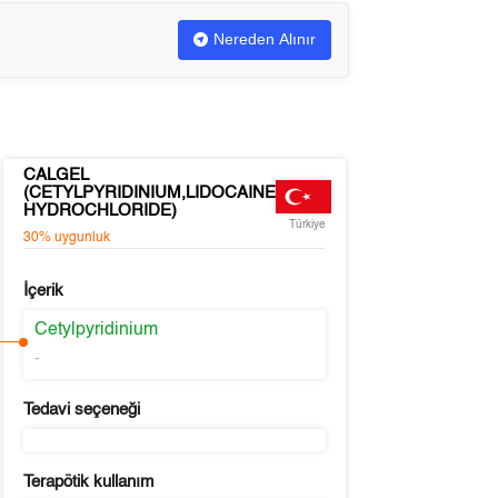
Nereden Alınır
CALGEL
(CETYLPYRIDINIUM,LIDOCAINE
HYDROCHLORIDE)
Türkiye
30%
uygunluk
İçerik
Cetylpyridinium
-
Tedavi seçeneği
Terapötik kullanım