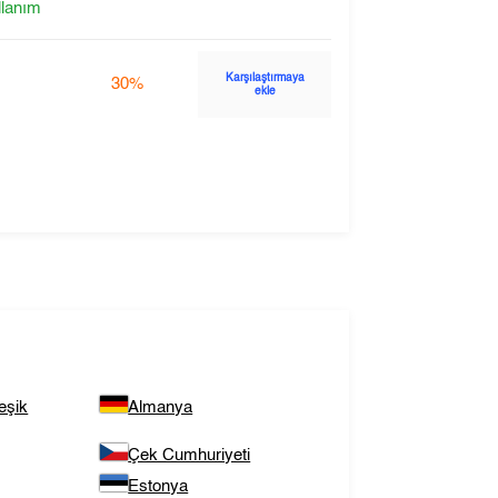
llanım
Karşılaştırmaya
30%
ekle
eşik
Almanya
Çek Cumhuriyeti
Estonya