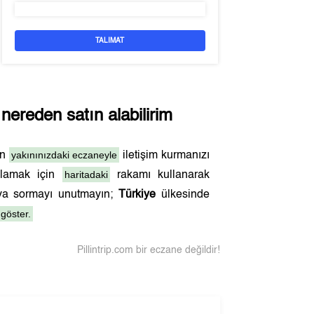
TALIMAT
nereden satın alabilirim
yakınınızdaki eczaneyle
en
iletişim kurmanızı
haritadaki
nlamak için
rakamı kullanarak
cıya sormayı unutmayın;
Türkiye
ülkesinde
göster.
Pillintrip.com bir eczane değildir!