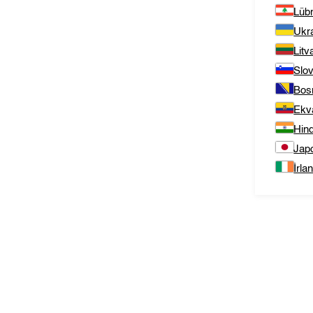
Lüb
Ukr
Litv
Slo
Bos
Ekv
Hind
Jap
İrla