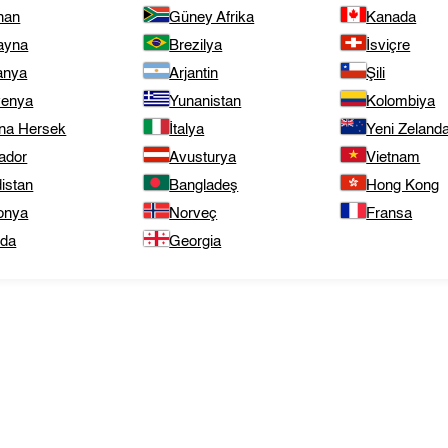
nan
Güney Afrika
Kanada
ayna
Brezilya
İsviçre
anya
Arjantin
Şili
venya
Yunanistan
Kolombiya
na Hersek
İtalya
Yeni Zeland
ador
Avusturya
Vietnam
istan
Bangladeş
Hong Kong
onya
Norveç
Fransa
nda
Georgia