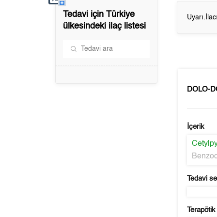
Tedavi için
Türkiye
Uyarı.İla
ülkesindeki ilaç listesi
DOLO-
İçerik
Cetylp
Benzoc
Tedavi s
Terapötik