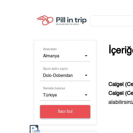
İçeri
Anavatan
Almanya
İlacın adını yazın
Dolo-Dobendan
Calgel (Ce
Nerede bulunur
Calgel (Ce
Türkiye
alabilirsini
İlacı bul