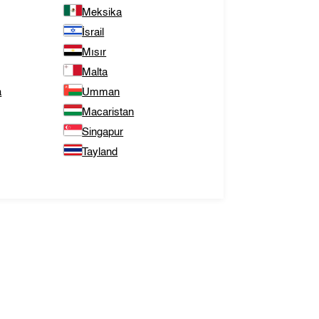
Meksika
İsrail
Mısır
Malta
a
Umman
Macaristan
Singapur
Tayland