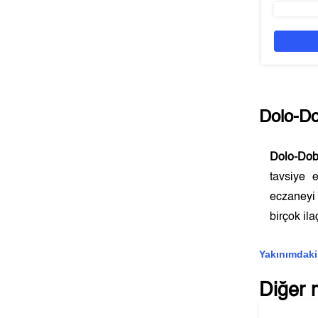
Dolo-D
Dolo-Do
tavsiye 
eczaneyi
birçok ila
Yakınımdaki
Diğer 