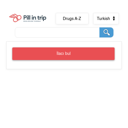
Drugs A-Z
Turkish
İlacı bul