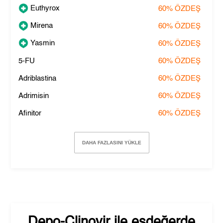
Euthyrox
60%
ÖZDEŞ
Mirena
60%
ÖZDEŞ
Yasmin
60%
ÖZDEŞ
5-FU
60%
ÖZDEŞ
Adriblastina
60%
ÖZDEŞ
Adrimisin
60%
ÖZDEŞ
Afinitor
60%
ÖZDEŞ
DAHA FAZLASINI YÜKLE
Depo-Clinovir
ile eşdeğerde