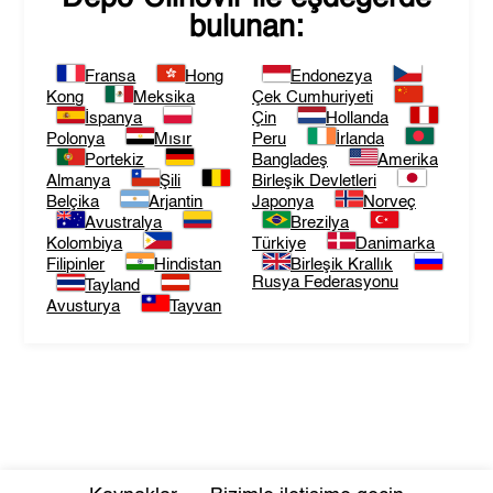
bulunan:
Fransa
Hong
Endonezya
Kong
Meksika
Çek Cumhuriyeti
İspanya
Çin
Hollanda
Polonya
Mısır
Peru
İrlanda
Portekiz
Bangladeş
Amerika
Almanya
Şili
Birleşik Devletleri
Belçika
Arjantin
Japonya
Norveç
Avustralya
Brezilya
Kolombiya
Türkiye
Danimarka
Filipinler
Hindistan
Birleşik Krallık
Rusya Federasyonu
Tayland
Avusturya
Tayvan