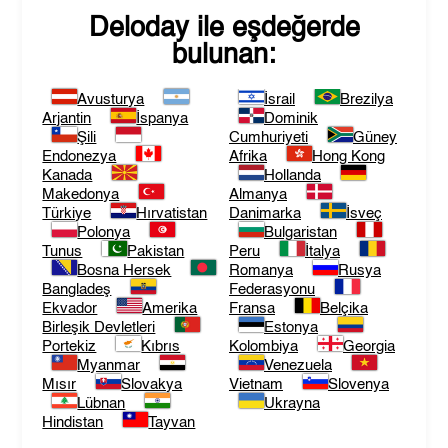
Deloday
ile eşdeğerde
bulunan:
Avusturya
İsrail
Brezilya
Arjantin
İspanya
Dominik
Şili
Cumhuriyeti
Güney
Endonezya
Afrika
Hong Kong
Kanada
Hollanda
Makedonya
Almanya
Türkiye
Hırvatistan
Danimarka
İsveç
Polonya
Bulgaristan
Tunus
Pakistan
Peru
İtalya
Bosna Hersek
Romanya
Rusya
Bangladeş
Federasyonu
Ekvador
Amerika
Fransa
Belçika
Birleşik Devletleri
Estonya
Portekiz
Kıbrıs
Kolombiya
Georgia
Myanmar
Venezuela
Mısır
Slovakya
Vietnam
Slovenya
Lübnan
Ukrayna
Hindistan
Tayvan