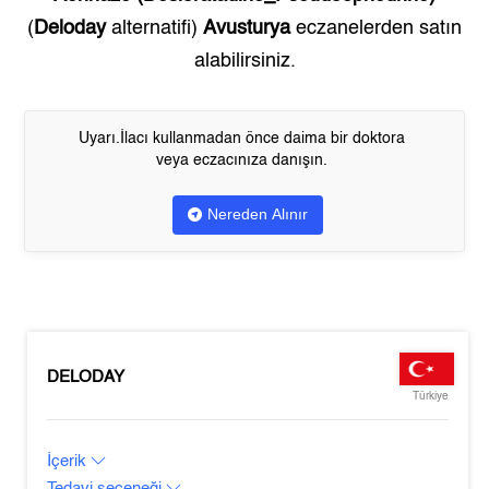
(
Deloday
alternatifi)
Avusturya
eczanelerden satın
alabilirsiniz.
Uyarı.İlacı kullanmadan önce daima bir doktora
veya eczacınıza danışın.
Nereden Alınır
DELODAY
Türkiye
İçerik
Tedavi seçeneği