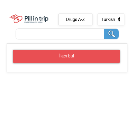
Drugs A-Z
Turkish
İlacı bul