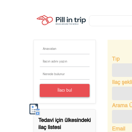
Anavatan
Tıp
İlacın adını yazın
Nerede bulunur
Ilaç şekl
İlacı bul
Arama Ü
Tedavi için
ülkesindeki
ilaç listesi
Email