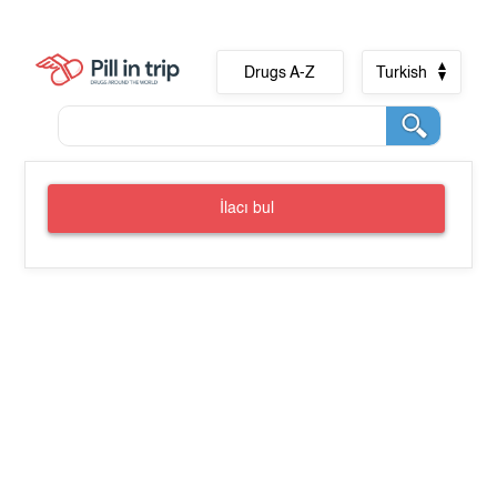
Drugs A-Z
Turkish
İlacı bul