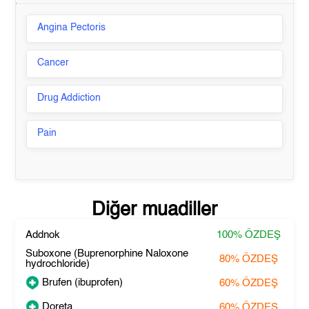
Angina Pectoris
Cancer
Drug Addiction
Pain
Diğer muadiller
Addnok
100%
ÖZDEŞ
Suboxone (Buprenorphine Naloxone
80%
ÖZDEŞ
hydrochloride)
Brufen (ibuprofen)
60%
ÖZDEŞ
Doreta
60%
ÖZDEŞ