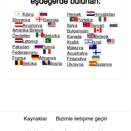
eşdeğerde bulunan:
Kıbrıs
Hersek
Hırvatistan
Slovenya
Georgia
Portekiz
Avusturya
İtalya
Tayvan
Amerika Birleşik
Bulgaristan
Devletleri
Meksika
Kanada
Birleşik
Letonya
Krallık
İsrail
Pakistan
Rusya
Malezya
Federasyonu
Avustralya
Fransa
Almanya
Finlandiya
Belçika
Bosna
Ukrayna
İspanya
Kaynaklar
Bizimle iletişime geçin