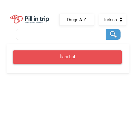
Drugs A-Z
Turkish
İlacı bul