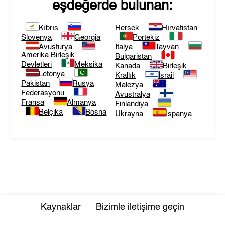
eşdeğerde bulunan:
Kıbrıs
Hersek
Hırvatistan
Slovenya
Georgia
Portekiz
Avusturya
İtalya
Tayvan
Amerika Birleşik
Bulgaristan
Devletleri
Meksika
Kanada
Birleşik
Letonya
Krallık
İsrail
Pakistan
Rusya
Malezya
Federasyonu
Avustralya
Fransa
Almanya
Finlandiya
Belçika
Bosna
Ukrayna
İspanya
Kaynaklar
Bizimle iletişime geçin