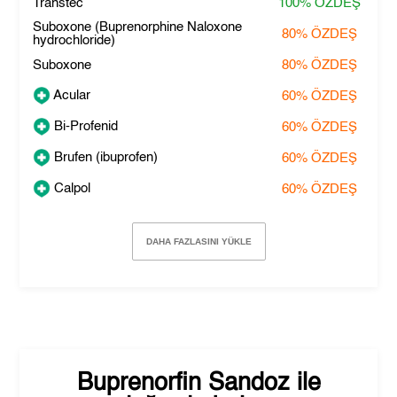
Transtec
100%
ÖZDEŞ
Suboxone (Buprenorphine Naloxone
80%
ÖZDEŞ
hydrochloride)
Suboxone
80%
ÖZDEŞ
Acular
60%
ÖZDEŞ
Bi-Profenid
60%
ÖZDEŞ
Brufen (ibuprofen)
60%
ÖZDEŞ
Calpol
60%
ÖZDEŞ
DAHA FAZLASINI YÜKLE
Buprenorfin Sandoz
ile