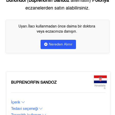
Bunondol
(
Buprenorfin Sandoz
alternatifi)
Polonya
eczanelerden satın alabilirsiniz.
Uyarı.İlacı kullanmadan önce daima bir doktora
veya eczacınıza danışın.
Nereden Alınır
BUPRENORFIN SANDOZ
Hırvatista
n
İçerik
Tedavi seçeneği