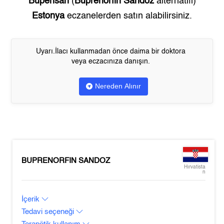
Bupensan
(
Buprenorfin Sandoz
alternatifi)
Estonya
eczanelerden satın alabilirsiniz.
Uyarı.İlacı kullanmadan önce daima bir doktora
veya eczacınıza danışın.
Nereden Alınır
BUPRENORFIN SANDOZ
Hırvatista
n
İçerik
Tedavi seçeneği