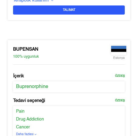
Terapötik kullanım
TALIMAT
BUPENSAN
100%
uygunluk
Estonya
İçerik
ÖZDEŞ
Buprenorphine
Tedavi seçeneği
ÖZDEŞ
Pain
Drug Addiction
Cancer
Daha fazlası