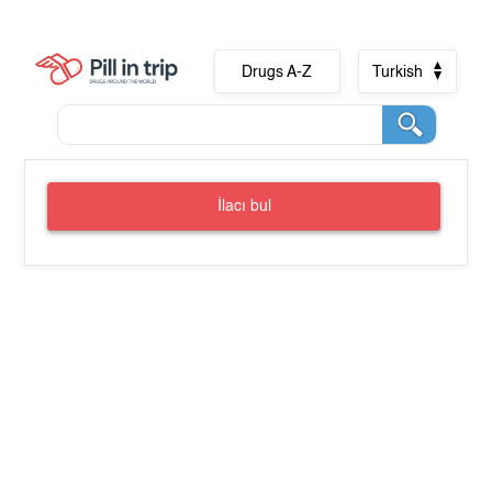
Drugs A-Z
Turkish
İlacı bul