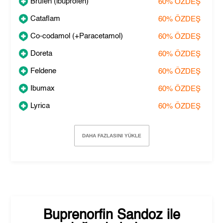
Brufen (ibuprofen)
60%
ÖZDEŞ
Cataflam
60%
ÖZDEŞ
Co-codamol (+Paracetamol)
60%
ÖZDEŞ
Doreta
60%
ÖZDEŞ
Feldene
60%
ÖZDEŞ
Ibumax
60%
ÖZDEŞ
Lyrica
60%
ÖZDEŞ
DAHA FAZLASINI YÜKLE
Buprenorfin Sandoz
ile