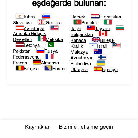
eşdeğerde bulunan:
Kıbrıs
Hersek
Hırvatistan
Slovenya
Georgia
Portekiz
Avusturya
İtalya
Tayvan
Amerika Birleşik
Bulgaristan
Devletleri
Meksika
Kanada
Birleşik
Letonya
Krallık
İsrail
Pakistan
Rusya
Malezya
Federasyonu
Avustralya
Fransa
Almanya
Finlandiya
Belçika
Bosna
Ukrayna
İspanya
Kaynaklar
Bizimle iletişime geçin