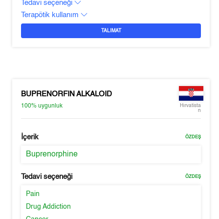
Tedavi seçeneği
Terapötik kullanım
TALIMAT
BUPRENORFIN ALKALOID
100%
uygunluk
Hırvatista
n
İçerik
ÖZDEŞ
Buprenorphine
Tedavi seçeneği
ÖZDEŞ
Pain
Drug Addiction