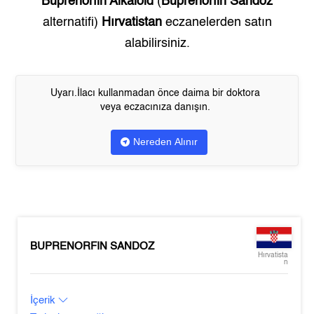
Buprenorfin Alkaloid
(
Buprenorfin Sandoz
alternatifi)
Hırvatistan
eczanelerden satın
alabilirsiniz.
Uyarı.İlacı kullanmadan önce daima bir doktora
veya eczacınıza danışın.
Nereden Alınır
BUPRENORFIN SANDOZ
Hırvatista
n
İçerik