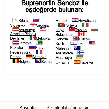
Buprenorfin Sandoz
ile
eşdeğerde bulunan:
Kıbrıs
Hersek
Hırvatistan
Slovenya
Georgia
Portekiz
Avusturya
İtalya
Tayvan
Amerika Birleşik
Bulgaristan
Devletleri
Meksika
Kanada
Birleşik
Letonya
Krallık
İsrail
Pakistan
Rusya
Malezya
Federasyonu
Avustralya
Fransa
Almanya
Finlandiya
Belçika
Bosna
Ukrayna
İspanya
Kaynaklar
Bizimle iletişime geçin