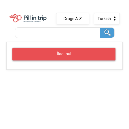
Drugs A-Z
Turkish
İlacı bul