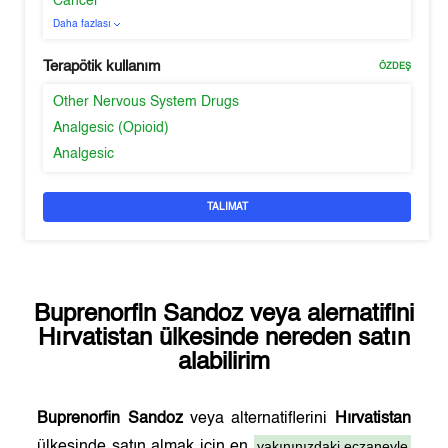
Cancer
Daha fazlası
Terapötik kullanım
ÖZDEŞ
Other Nervous System Drugs
Analgesic (Opioid)
Analgesic
TALIMAT
Buprenorfin Sandoz
veya alernatifini
Hırvatistan
ülkesinde nereden satın
alabilirim
Buprenorfin Sandoz
veya alternatiflerini
Hırvatistan
yakınınızdaki eczaneyle
ülkesinde satın almak için en