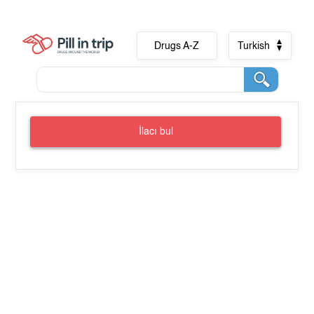
Drugs A-Z
Turkish
İlacı bul