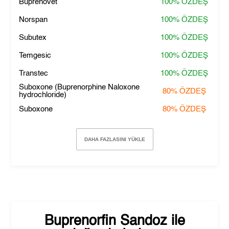
Buprenovet
100%
ÖZDEŞ
Norspan
100%
ÖZDEŞ
Subutex
100%
ÖZDEŞ
Temgesic
100%
ÖZDEŞ
Transtec
100%
ÖZDEŞ
Suboxone (Buprenorphine Naloxone
80%
ÖZDEŞ
hydrochloride)
Suboxone
80%
ÖZDEŞ
DAHA FAZLASINI YÜKLE
Buprenorfin Sandoz
ile