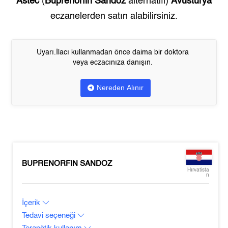
Astec
(
Buprenorfin Sandoz
alternatifi)
Avusturya
eczanelerden satın alabilirsiniz.
Uyarı.İlacı kullanmadan önce daima bir doktora
veya eczacınıza danışın.
Nereden Alınır
BUPRENORFIN SANDOZ
Hırvatista
n
İçerik
Tedavi seçeneği