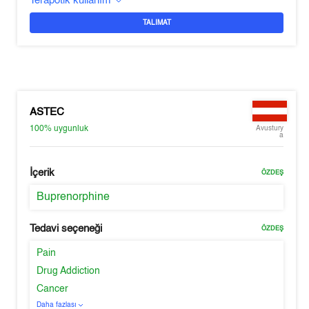
Terapötik kullanım
TALIMAT
ASTEC
100%
uygunluk
Avustury
a
İçerik
ÖZDEŞ
Buprenorphine
Tedavi seçeneği
ÖZDEŞ
Pain
Drug Addiction
Cancer
Daha fazlası