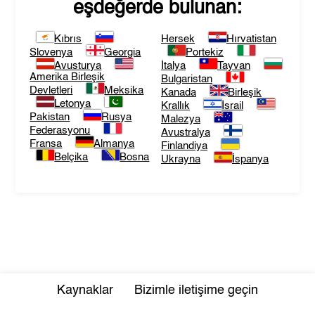
eşdeğerde bulunan:
Kıbrıs
Hersek
Hırvatistan
Slovenya
Georgia
Portekiz
Avusturya
İtalya
Tayvan
Amerika Birleşik
Bulgaristan
Devletleri
Meksika
Kanada
Birleşik
Letonya
Krallık
İsrail
Pakistan
Rusya
Malezya
Federasyonu
Avustralya
Fransa
Almanya
Finlandiya
Belçika
Bosna
Ukrayna
İspanya
Kaynaklar
Bizimle iletişime geçin