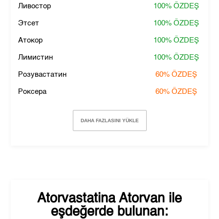
Ливостор
100%
ÖZDEŞ
Этсет
100%
ÖZDEŞ
Атокор
100%
ÖZDEŞ
Лимистин
100%
ÖZDEŞ
Розувастатин
60%
ÖZDEŞ
Роксера
60%
ÖZDEŞ
DAHA FAZLASINI YÜKLE
Atorvastatina Atorvan
ile
eşdeğerde bulunan: