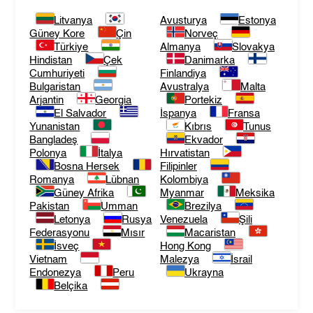
Litvanya
Avusturya
Estonya
Güney Kore
Çin
Norveç
Türkiye
Almanya
Slovakya
Hindistan
Çek
Danimarka
Cumhuriyeti
Finlandiya
Bulgaristan
Avustralya
Malta
Arjantin
Georgia
Portekiz
El Salvador
İspanya
Fransa
Yunanistan
Kıbrıs
Tunus
Bangladeş
Ekvador
Polonya
İtalya
Hırvatistan
Bosna Hersek
Filipinler
Romanya
Lübnan
Kolombiya
Güney Afrika
Myanmar
Meksika
Pakistan
Umman
Brezilya
Letonya
Rusya
Venezuela
Şili
Federasyonu
Mısır
Macaristan
İsveç
Hong Kong
Vietnam
Malezya
İsrail
Endonezya
Peru
Ukrayna
Belçika