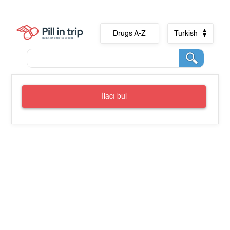
Drugs A-Z
Turkish
İlacı bul