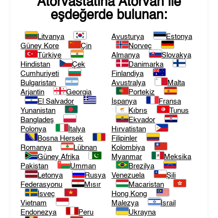
Atorvastatina Atorvan
ile
eşdeğerde bulunan:
Litvanya
Avusturya
Estonya
Güney Kore
Çin
Norveç
Türkiye
Almanya
Slovakya
Hindistan
Çek
Danimarka
Cumhuriyeti
Finlandiya
Bulgaristan
Avustralya
Malta
Arjantin
Georgia
Portekiz
El Salvador
İspanya
Fransa
Yunanistan
Kıbrıs
Tunus
Bangladeş
Ekvador
Polonya
İtalya
Hırvatistan
Bosna Hersek
Filipinler
Romanya
Lübnan
Kolombiya
Güney Afrika
Myanmar
Meksika
Pakistan
Umman
Brezilya
Letonya
Rusya
Venezuela
Şili
Federasyonu
Mısır
Macaristan
İsveç
Hong Kong
Vietnam
Malezya
İsrail
Endonezya
Peru
Ukrayna