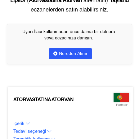
Lipitor
(
Atorvastatina Atorvan
alternatifi)
Tayland
eczanelerden satın alabilirsiniz.
Uyarı.İlacı kullanmadan önce daima bir doktora
veya eczacınıza danışın.
Nereden Alınır
ATORVASTATINA ATORVAN
Portekiz
İçerik
Tedavi seçeneği