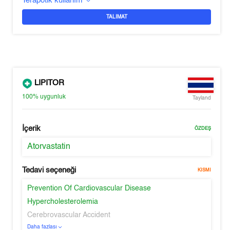
Terapötik kullanım
TALIMAT
LIPITOR
100%
uygunluk
Tayland
İçerik
ÖZDEŞ
Atorvastatin
Tedavi seçeneği
KISMI
Prevention Of Cardiovascular Disease
Hypercholesterolemia
Cerebrovascular Accident
Daha fazlası