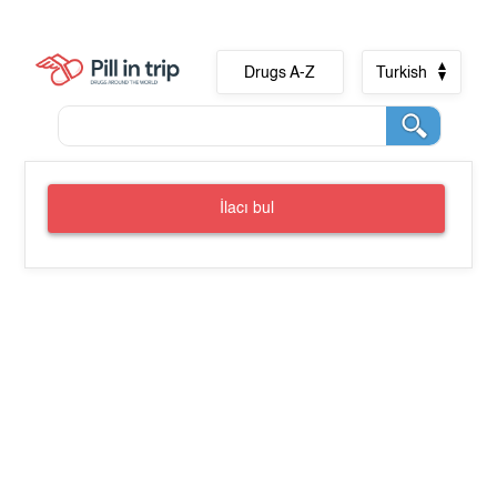
Drugs A-Z
Turkish
İlacı bul