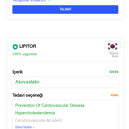
Terapötik kullanım
TALIMAT
LIPITOR
Güney
100%
uygunluk
Kore
İçerik
ÖZDEŞ
Atorvastatin
Tedavi seçeneği
KISMI
Prevention Of Cardiovascular Disease
Hypercholesterolemia
Cerebrovascular Accident
Daha fazlası