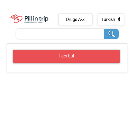
Drugs A-Z
Turkish
İlacı bul