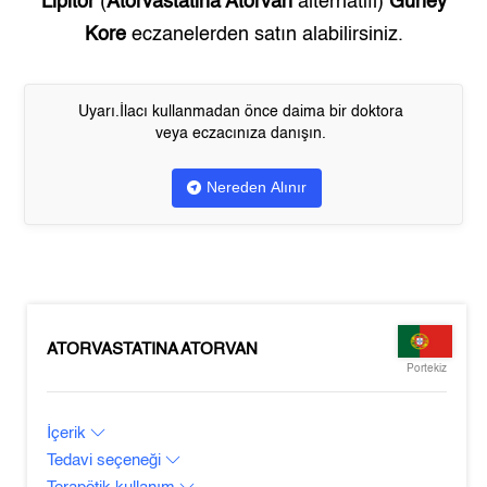
Lipitor
(
Atorvastatina Atorvan
alternatifi)
Güney
Kore
eczanelerden satın alabilirsiniz.
Uyarı.İlacı kullanmadan önce daima bir doktora
veya eczacınıza danışın.
Nereden Alınır
ATORVASTATINA ATORVAN
Portekiz
İçerik
Tedavi seçeneği