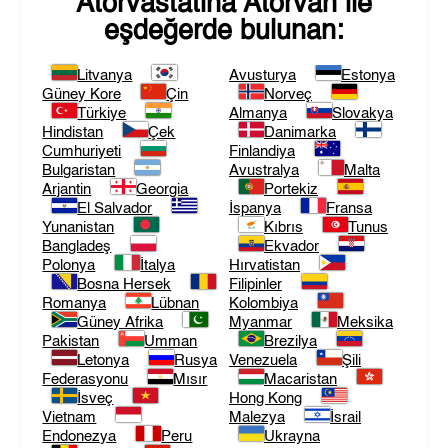
Atorvastatina Atorvan
ile
eşdeğerde bulunan:
Litvanya
Avusturya
Estonya
Güney Kore
Çin
Norveç
Türkiye
Almanya
Slovakya
Hindistan
Çek
Danimarka
Cumhuriyeti
Finlandiya
Bulgaristan
Avustralya
Malta
Arjantin
Georgia
Portekiz
El Salvador
İspanya
Fransa
Yunanistan
Kıbrıs
Tunus
Bangladeş
Ekvador
Polonya
İtalya
Hırvatistan
Bosna Hersek
Filipinler
Romanya
Lübnan
Kolombiya
Güney Afrika
Myanmar
Meksika
Pakistan
Umman
Brezilya
Letonya
Rusya
Venezuela
Şili
Federasyonu
Mısır
Macaristan
İsveç
Hong Kong
Vietnam
Malezya
İsrail
Endonezya
Peru
Ukrayna