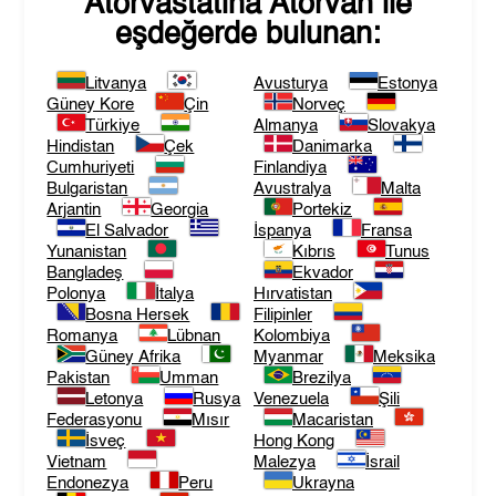
Atorvastatina Atorvan
ile
eşdeğerde bulunan:
Litvanya
Avusturya
Estonya
Güney Kore
Çin
Norveç
Türkiye
Almanya
Slovakya
Hindistan
Çek
Danimarka
Cumhuriyeti
Finlandiya
Bulgaristan
Avustralya
Malta
Arjantin
Georgia
Portekiz
El Salvador
İspanya
Fransa
Yunanistan
Kıbrıs
Tunus
Bangladeş
Ekvador
Polonya
İtalya
Hırvatistan
Bosna Hersek
Filipinler
Romanya
Lübnan
Kolombiya
Güney Afrika
Myanmar
Meksika
Pakistan
Umman
Brezilya
Letonya
Rusya
Venezuela
Şili
Federasyonu
Mısır
Macaristan
İsveç
Hong Kong
Vietnam
Malezya
İsrail
Endonezya
Peru
Ukrayna