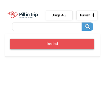
Drugs A-Z
Turkish
İlacı bul