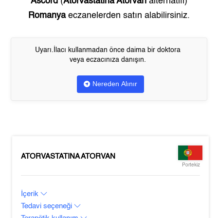
Ascord
(
Atorvastatina Atorvan
alternatifi)
Romanya
eczanelerden satın alabilirsiniz.
Uyarı.İlacı kullanmadan önce daima bir doktora
veya eczacınıza danışın.
Nereden Alınır
ATORVASTATINA ATORVAN
Portekiz
İçerik
Tedavi seçeneği