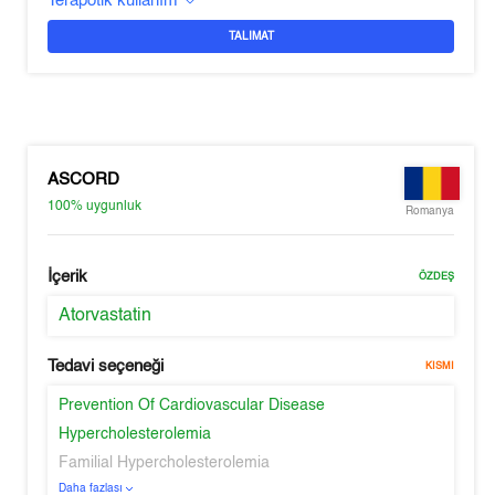
Terapötik kullanım
TALIMAT
ASCORD
100%
uygunluk
Romanya
İçerik
ÖZDEŞ
Atorvastatin
Tedavi seçeneği
KISMI
Prevention Of Cardiovascular Disease
Hypercholesterolemia
Familial Hypercholesterolemia
Daha fazlası