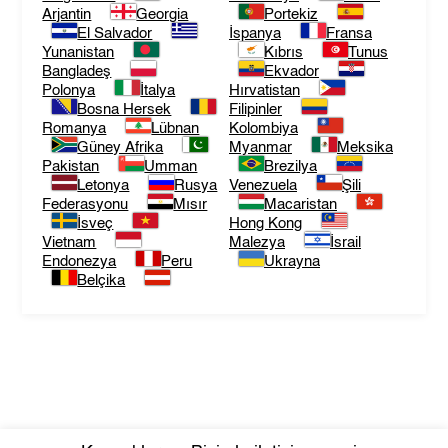
Arjantin
Georgia
Portekiz
El Salvador
İspanya
Fransa
Yunanistan
Kıbrıs
Tunus
Bangladeş
Ekvador
Polonya
İtalya
Hırvatistan
Bosna Hersek
Filipinler
Romanya
Lübnan
Kolombiya
Güney Afrika
Myanmar
Meksika
Pakistan
Umman
Brezilya
Letonya
Rusya
Venezuela
Şili
Federasyonu
Mısır
Macaristan
İsveç
Hong Kong
Vietnam
Malezya
İsrail
Endonezya
Peru
Ukrayna
Belçika