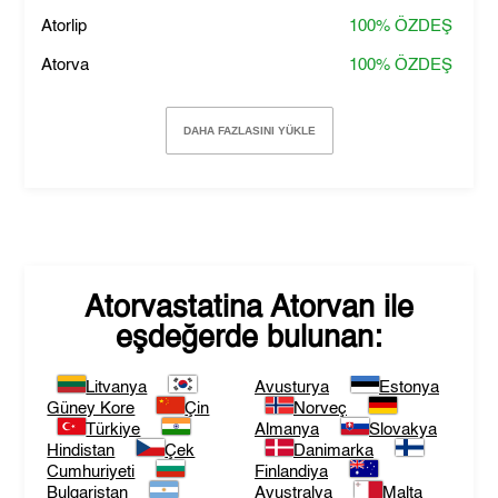
Atorlip
100%
ÖZDEŞ
Atorva
100%
ÖZDEŞ
DAHA FAZLASINI YÜKLE
Atorvastatina Atorvan
ile
eşdeğerde bulunan:
Litvanya
Avusturya
Estonya
Güney Kore
Çin
Norveç
Türkiye
Almanya
Slovakya
Hindistan
Çek
Danimarka
Cumhuriyeti
Finlandiya
Bulgaristan
Avustralya
Malta