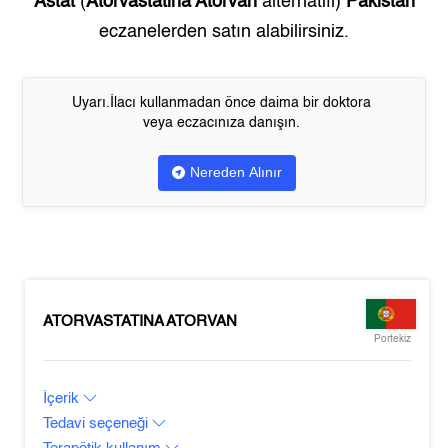
Astat
(
Atorvastatina Atorvan
alternatifi)
Pakistan
eczanelerden satın alabilirsiniz.
Uyarı.İlacı kullanmadan önce daima bir doktora
veya eczacınıza danışın.
Nereden Alınır
ATORVASTATINA ATORVAN
Portekiz
İçerik
Tedavi seçeneği