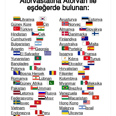
Atorvastatina Atorvan
ile
eşdeğerde bulunan:
Litvanya
Avusturya
Estonya
Güney Kore
Çin
Norveç
Türkiye
Almanya
Slovakya
Hindistan
Çek
Danimarka
Cumhuriyeti
Finlandiya
Bulgaristan
Avustralya
Malta
Arjantin
Georgia
Portekiz
El Salvador
İspanya
Fransa
Yunanistan
Kıbrıs
Tunus
Bangladeş
Ekvador
Polonya
İtalya
Hırvatistan
Bosna Hersek
Filipinler
Romanya
Lübnan
Kolombiya
Güney Afrika
Myanmar
Meksika
Pakistan
Umman
Brezilya
Letonya
Rusya
Venezuela
Şili
Federasyonu
Mısır
Macaristan
İsveç
Hong Kong
Vietnam
Malezya
İsrail
Endonezya
Peru
Ukrayna