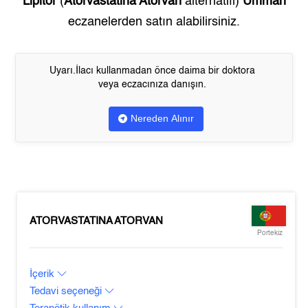
Lipitor
(
Atorvastatina Atorvan
alternatifi)
Umman
eczanelerden satın alabilirsiniz.
Uyarı.İlacı kullanmadan önce daima bir doktora
veya eczacınıza danışın.
Nereden Alınır
ATORVASTATINA ATORVAN
Portekiz
İçerik
Tedavi seçeneği