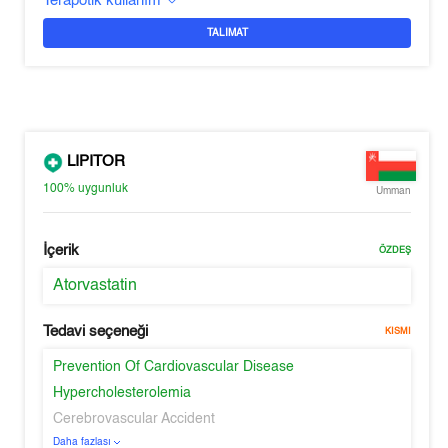
Terapötik kullanım
TALIMAT
LIPITOR
100%
uygunluk
Umman
İçerik
ÖZDEŞ
Atorvastatin
Tedavi seçeneği
KISMI
Prevention Of Cardiovascular Disease
Hypercholesterolemia
Cerebrovascular Accident
Daha fazlası