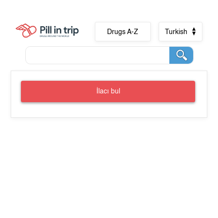
Drugs A-Z
Turkish
İlacı bul