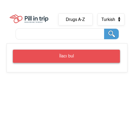
Drugs A-Z
Turkish
İlacı bul