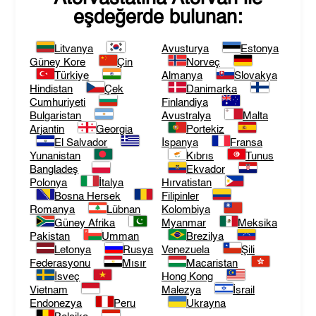
eşdeğerde bulunan:
Litvanya
Avusturya
Estonya
Güney Kore
Çin
Norveç
Türkiye
Almanya
Slovakya
Hindistan
Çek
Danimarka
Cumhuriyeti
Finlandiya
Bulgaristan
Avustralya
Malta
Arjantin
Georgia
Portekiz
El Salvador
İspanya
Fransa
Yunanistan
Kıbrıs
Tunus
Bangladeş
Ekvador
Polonya
İtalya
Hırvatistan
Bosna Hersek
Filipinler
Romanya
Lübnan
Kolombiya
Güney Afrika
Myanmar
Meksika
Pakistan
Umman
Brezilya
Letonya
Rusya
Venezuela
Şili
Federasyonu
Mısır
Macaristan
İsveç
Hong Kong
Vietnam
Malezya
İsrail
Endonezya
Peru
Ukrayna