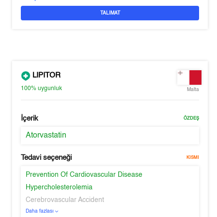
TALIMAT
LIPITOR
100%
uygunluk
Malta
İçerik
ÖZDEŞ
Atorvastatin
Tedavi seçeneği
KISMI
Prevention Of Cardiovascular Disease
Hypercholesterolemia
Cerebrovascular Accident
Daha fazlası