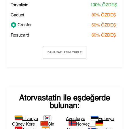
Torvalipin
100%
ÖZDEŞ
Caduet
80%
ÖZDEŞ
Crestor
60%
ÖZDEŞ
Rosucard
60%
ÖZDEŞ
DAHA FAZLASINI YÜKLE
Atorvastatin
ile eşdeğerde
bulunan:
Litvanya
Avusturya
Estonya
Güney Kore
Çin
Norveç