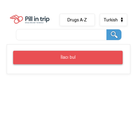
Drugs A-Z
Turkish
İlacı bul