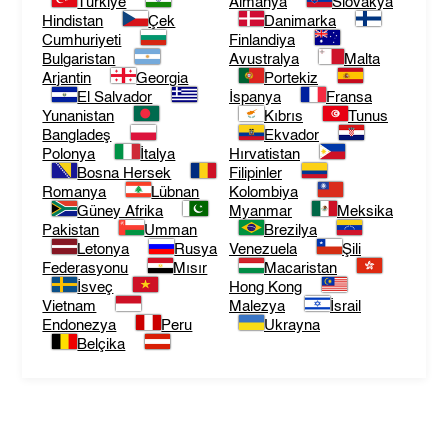
Türkiye
Almanya
Slovakya
Hindistan
Çek
Danimarka
Cumhuriyeti
Finlandiya
Bulgaristan
Avustralya
Malta
Arjantin
Georgia
Portekiz
El Salvador
İspanya
Fransa
Yunanistan
Kıbrıs
Tunus
Bangladeş
Ekvador
Polonya
İtalya
Hırvatistan
Bosna Hersek
Filipinler
Romanya
Lübnan
Kolombiya
Güney Afrika
Myanmar
Meksika
Pakistan
Umman
Brezilya
Letonya
Rusya
Venezuela
Şili
Federasyonu
Mısır
Macaristan
İsveç
Hong Kong
Vietnam
Malezya
İsrail
Endonezya
Peru
Ukrayna
Belçika