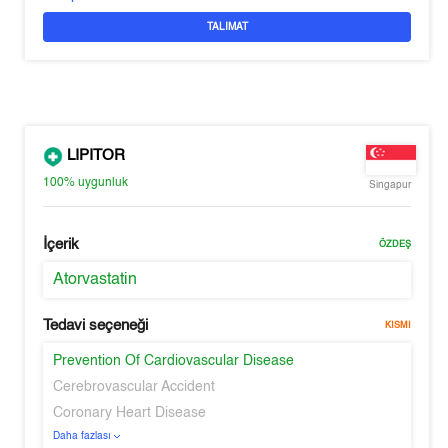
TALIMAT
LIPITOR
100%
uygunluk
Singapur
İçerik
ÖZDEŞ
Atorvastatin
Tedavi seçeneği
KISMI
Prevention Of Cardiovascular Disease
Cerebrovascular Accident
Coronary Heart Disease
Daha fazlası