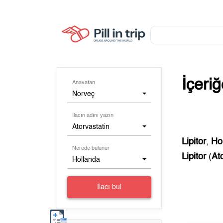
İçeri
Anavatan
Norveç
İlacın adını yazın
Atorvastatin
Lipitor
,
Ho
Nerede bulunur
Lipitor
(
At
Hollanda
İlacı bul