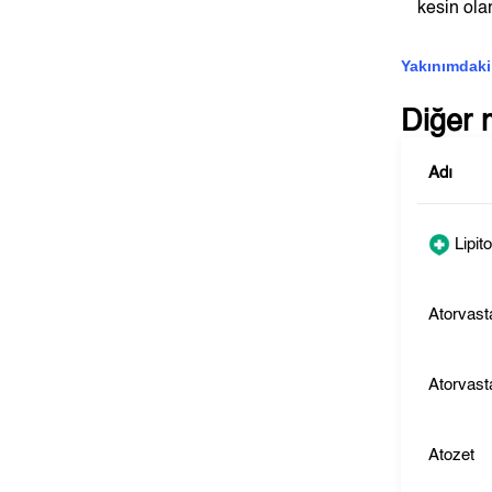
kesin olar
Yakınımdaki
Diğer 
Adı
Lipito
Atorvast
Atorvast
Atozet