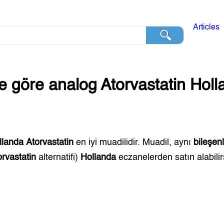
Articles
ğe göre analog
Atorvastatin
Holl
llanda
Atorvastatin
en iyi muadilidir. Muadil, aynı
bileşen
orvastatin
alternatifi)
Hollanda
eczanelerden satın alabilir