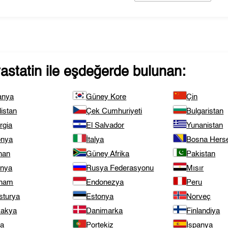
astatin
ile eşdeğerde bulunan:
anya
Güney Kore
Çin
istan
Çek Cumhuriyeti
Bulgaristan
rgia
El Salvador
Yunanistan
onya
İtalya
Bosna Hers
nan
Güney Afrika
Pakistan
onya
Rusya Federasyonu
Mısır
tnam
Endonezya
Peru
sturya
Estonya
Norveç
vakya
Danimarka
Finlandiya
ta
Portekiz
İspanya