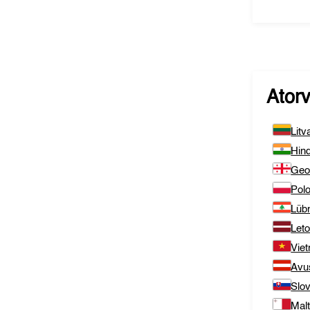
Atorv
Litv
Hind
Geo
Pol
Lüb
Let
Vie
Avu
Slo
Mal