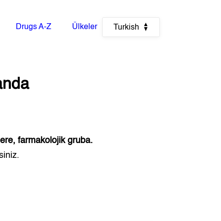
Drugs A-Z
Ülkeler
Turkish
anda
lere, farmakolojik gruba.
siniz.