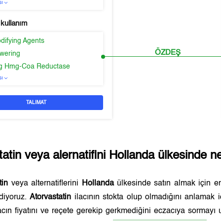
sı
 kullanım
difying Agents
ÖZDEŞ
owering
ing Hmg-Coa Reductase
sı
TALIMAT
tatin
veya alernatifini
Hollanda
ülkesinde ne
tin
veya alternatiflerini
Hollanda
ülkesinde satın almak için 
ediyoruz.
Atorvastatin
ilacının stokta olup olmadığını anlamak 
lacın fiyatını ve reçete gerekip gerkmediğini eczacıya sormayı