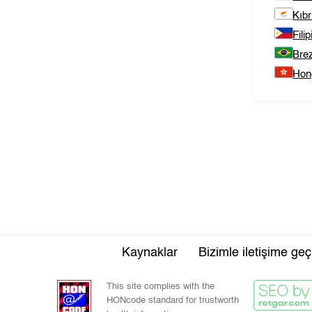
Kıbr
Filip
Brez
Hon
Kaynaklar
Bizimle iletişime geç
This site complies with the
HONcode standard for trustworth