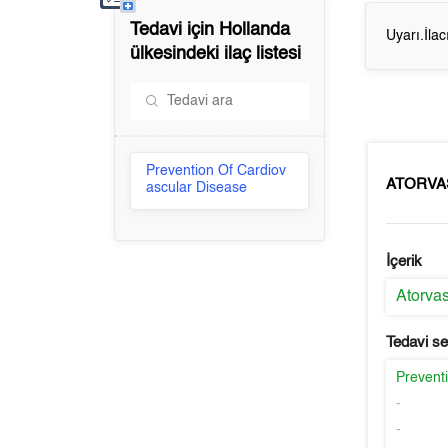
Tedavi için
Hollanda
Uyarı.İla
ülkesindeki ilaç listesi
Prevention Of Cardiov
ATORVA
ascular Disease
İçerik
Atorvas
Tedavi s
Prevent
-
-