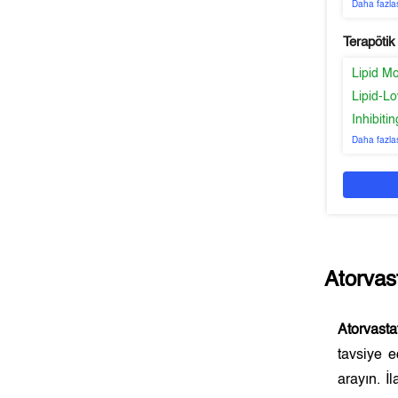
Daha fazla
Terapötik
Lipid Mo
Lipid-L
Inhibit
Daha fazla
Atorvas
Atorvasta
tavsiye 
arayın. İ