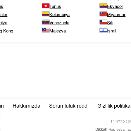
ıs
Tunus
Ekvador
inler
Kolombiya
Myanmar
ilya
Venezuela
Şili
g Kong
Malezya
İsrail
in
Hakkımızda
Sorumluluk reddi
Gizlilik politika
Pillintrip.
Dikkat!
Hap veya ila