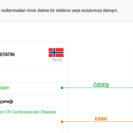
cı kullanmadan önce daima bir doktora veya eczacınıza danışın.
STATIN
Norveç
ÖZDEŞ
tatin
eçeneği
ion Of Cardiovascular Disease
KISMI