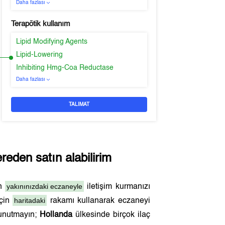
Daha fazlası
Terapötik kullanım
Lipid Modifying Agents
Lipid-Lowering
Inhibiting Hmg-Coa Reductase
Daha fazlası
TALIMAT
reden satın alabilirim
yakınınızdaki eczaneyle
en
iletişim kurmanızı
haritadaki
için
rakamı kullanarak eczaneyi
 unutmayın;
Hollanda
ülkesinde birçok ilaç