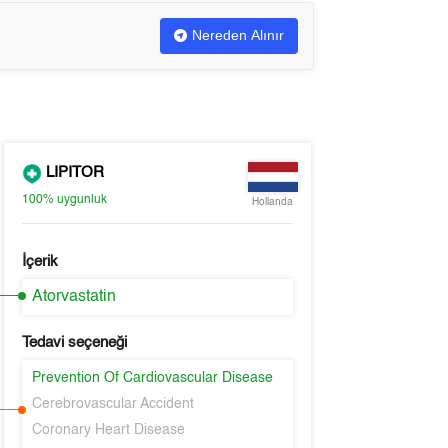
Nereden Alınır
LIPITOR
100%
uygunluk
Hollanda
İçerik
Atorvastatin
Tedavi seçeneği
Prevention Of Cardiovascular Disease
Cerebrovascular Accident
Coronary Heart Disease