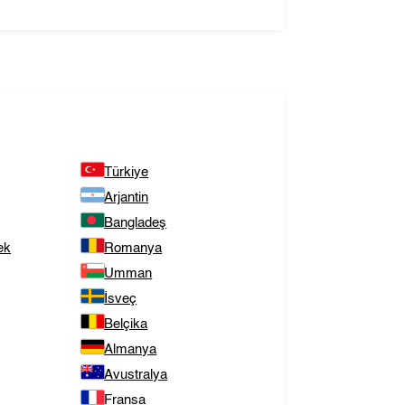
Türkiye
Arjantin
Bangladeş
ek
Romanya
Umman
İsveç
Belçika
Almanya
Avustralya
Fransa