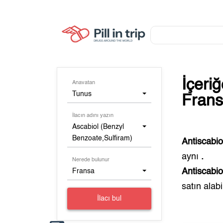
İçeri
Anavatan
Tunus
Frans
İlacın adını yazın
Ascabiol (Benzyl
Benzoate,Sulfiram)
Antiscabi
aynı
.
Nerede bulunur
Antiscabi
Fransa
satın alabil
İlacı bul