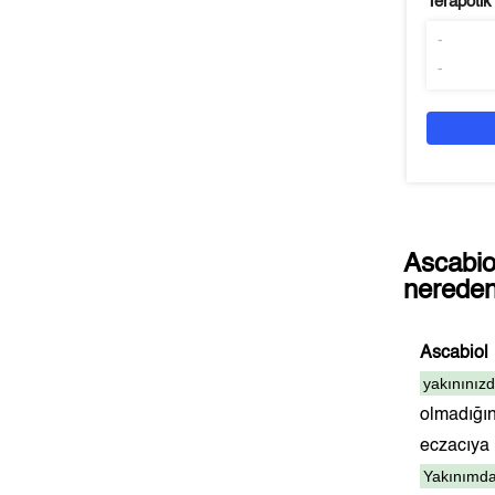
Terapötik
-
-
Ascabio
nereden 
Ascabiol
yakınınız
olmadığı
eczacıy
Yakınımda