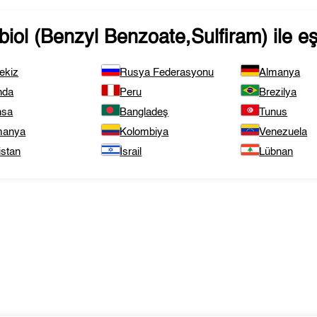
biol (Benzyl Benzoate,Sulfiram)
ile e
ekiz
Rusya Federasyonu
Almanya
nda
Peru
Brezilya
nsa
Bangladeş
Tunus
anya
Kolombiya
Venezuela
istan
İsrail
Lübnan