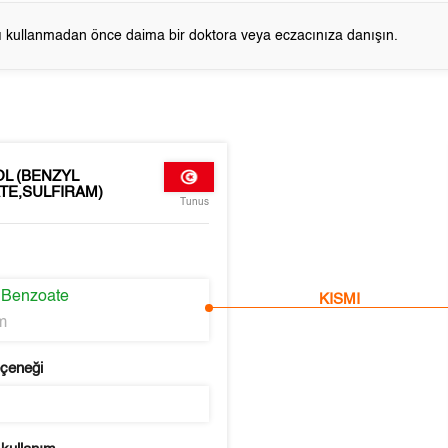
cı kullanmadan önce daima bir doktora veya eczacınıza danışın.
L (BENZYL
TE,SULFIRAM)
Tunus
 Benzoate
KISMI
m
eçeneği