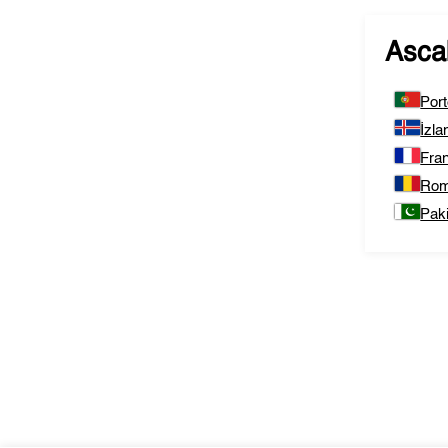
Asca
Port
İzla
Fra
Rom
Pak