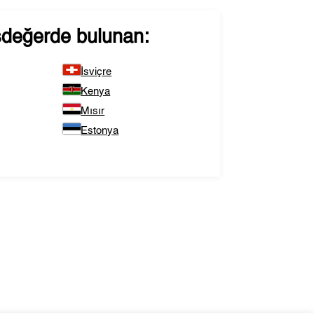
şdeğerde bulunan:
İsviçre
Kenya
Mısır
Estonya