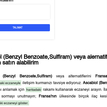
 kullanım
TALIMAT
l (Benzyl Benzoate,Sulfiram)
veya alernatif
satın alabilirim
 (Benzyl Benzoate,Sulfiram)
veya alternatiflerini
Fransa
daki eczaneyle
iletişim kurmanızı tavsiye ediyoruz.
Ascabiol (Ben
haritadaki
nı anlamak için
rakamı kullanarak eczaneyi arayın. İla
a sormayı unutmayın;
Fransa'nın
ülkesinde birçok ilaç kesin
ki eczaneyi göster.