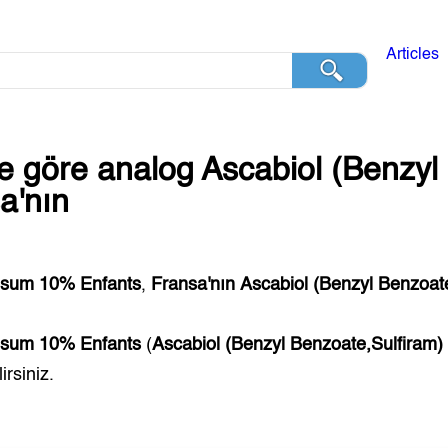
Articles
ğe göre analog
Ascabiol (Benzyl
a'nın
osum 10% Enfants
,
Fransa'nın
Ascabiol (Benzyl Benzoat
osum 10% Enfants
(
Ascabiol (Benzyl Benzoate,Sulfiram)
irsiniz.