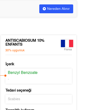
Nereden Alınır
ANTISCABIOSUM 10%
ENFANTS
Fransa
30%
uygunluk
İçerik
Benzyl Benzoate
-
Tedavi seçeneği
Scabies