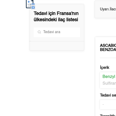
Uyarı.İla
Tedavi için
Fransa'nın
ülkesindeki ilaç listesi
ASCABIO
BENZOA
İçerik
Benzyl
Sulfira
Tedavi s
-