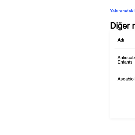
Yakınımdaki
Diğer 
Adı
Antisca
Enfants
Ascabio