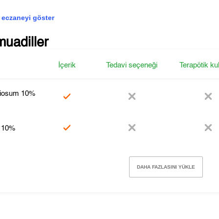
 eczaneyi göster
muadiller
İçerik
Tedavi seçeneği
Terapötik ku
biosum 10%
l 10%
DAHA FAZLASINI YÜKLE