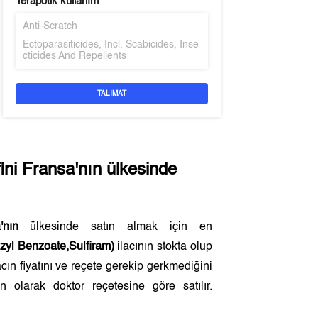
Terapötik kullanım
Anti-Scratch
Ectoparasiticides, Incl. Scabicides, Inse
cticides And Repellents
TALIMAT
ini
Fransa'nın
ülkesinde
'nın
ülkesinde satın almak için en
zyl Benzoate,Sulfiram)
ilacının stokta olup
cın fiyatını ve reçete gerekip gerkmediğini
 olarak doktor reçetesine göre satılır.