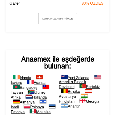
Galfer
80%
ÖZDEŞ
DAHA FAZLASINI YÜKLE
Anaemex
ile eşdeğerde
bulunan:
İrlanda
Yeni Zelanda
Amerika Birleşik
İsviçre
Fransa
Devletleri
Portekiz
Bangladeş
Belçika
Tayvan
Güney
Avusturya
Afrika
Hollanda
Hindistan
Georgia
Almanya
Arjantin
İsrail
Polonya
Estonya
Meksika