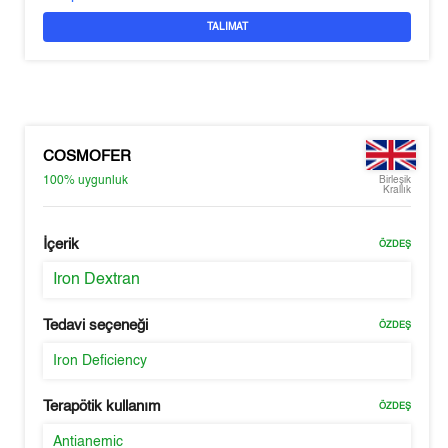
TALIMAT
COSMOFER
100%
uygunluk
Birleşik
Krallık
İçerik
ÖZDEŞ
Iron Dextran
Tedavi seçeneği
ÖZDEŞ
Iron Deficiency
Terapötik kullanım
ÖZDEŞ
Antianemic