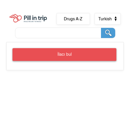
Drugs A-Z
Turkish
İlacı bul