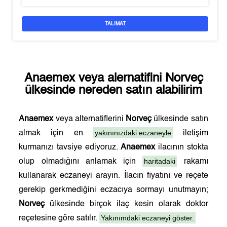
TALIMAT
Anaemex
veya alernatifini
Norveç
ülkesinde nereden satın alabilirim
Anaemex
veya alternatiflerini
Norveç
ülkesinde satın
yakınınızdaki eczaneyle
almak için en
iletişim
kurmanızı tavsiye ediyoruz.
Anaemex
ilacının stokta
haritadaki
olup olmadığını anlamak için
rakamı
kullanarak eczaneyi arayın. İlacın fiyatını ve reçete
gerekip gerkmediğini eczacıya sormayı unutmayın;
Norveç
ülkesinde birçok ilaç kesin olarak doktor
Yakınımdaki eczaneyi göster.
reçetesine göre satılır.