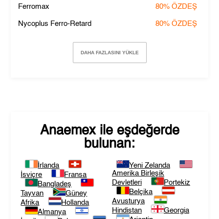
Ferromax
80%
ÖZDEŞ
Nycoplus Ferro-Retard
80%
ÖZDEŞ
DAHA FAZLASINI YÜKLE
Anaemex
ile eşdeğerde
bulunan:
İrlanda
Yeni Zelanda
Amerika Birleşik
İsviçre
Fransa
Devletleri
Portekiz
Bangladeş
Belçika
Tayvan
Güney
Avusturya
Afrika
Hollanda
Hindistan
Georgia
Almanya