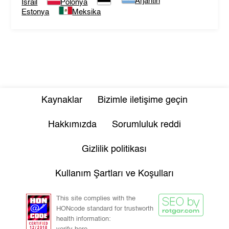
Arjantin
İsrail
Polonya
Estonya
Meksika
Kaynaklar
Bizimle iletişime geçin
Hakkımızda
Sorumluluk reddi
Gizlilik politikası
Kullanım Şartları ve Koşulları
This site complies with the
HONcode standard for trustworth
health information: