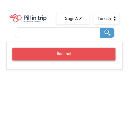
Drugs A-Z
Turkish
İlacı bul