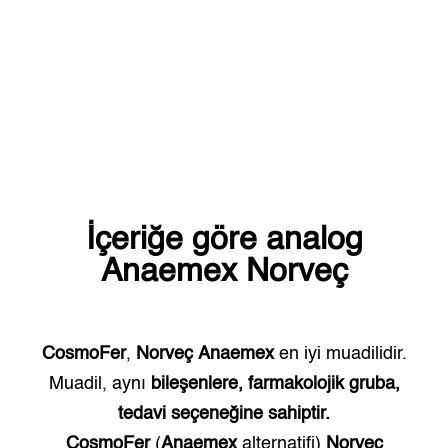
İçeriğe göre analog
Anaemex
Norveç
CosmoFer
,
Norveç
Anaemex
en iyi muadilidir.
Muadil, aynı
bileşenlere, farmakolojik gruba,
tedavi seçeneğine sahiptir.
CosmoFer
(
Anaemex
alternatifi)
Norveç