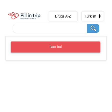
Drugs A-Z
Turkish
İlacı bul