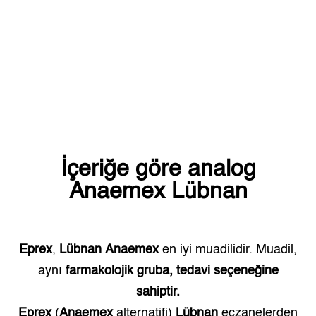
İçeriğe göre analog
Anaemex
Lübnan
Eprex
,
Lübnan
Anaemex
en iyi muadilidir. Muadil,
aynı
farmakolojik gruba, tedavi seçeneğine
sahiptir.
Eprex
(
Anaemex
alternatifi)
Lübnan
eczanelerden