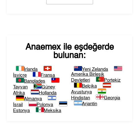
Anaemex
ile eşdeğerde
bulunan:
İrlanda
Yeni Zelanda
Amerika Birleşik
İsviçre
Fransa
Devletleri
Portekiz
Bangladeş
Belçika
Tayvan
Güney
Avusturya
Afrika
Hollanda
Hindistan
Georgia
Almanya
Arjantin
İsrail
Polonya
Estonya
Meksika