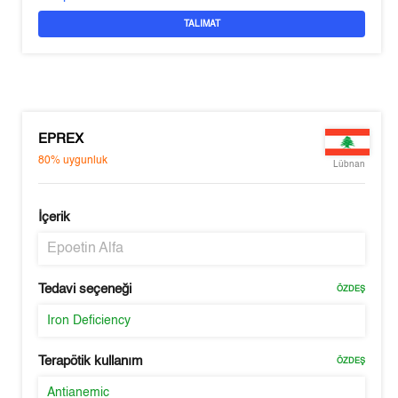
TALIMAT
EPREX
80%
uygunluk
Lübnan
İçerik
Epoetin Alfa
Tedavi seçeneği
ÖZDEŞ
Iron Deficiency
Terapötik kullanım
ÖZDEŞ
Antianemic