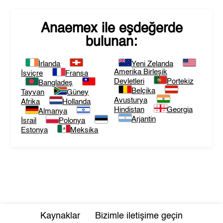
Anaemex
ile eşdeğerde
bulunan:
İrlanda
Yeni Zelanda
Amerika Birleşik
İsviçre
Fransa
Devletleri
Portekiz
Bangladeş
Belçika
Tayvan
Güney
Avusturya
Afrika
Hollanda
Hindistan
Georgia
Almanya
Arjantin
İsrail
Polonya
Estonya
Meksika
Kaynaklar
Bizimle iletişime geçin