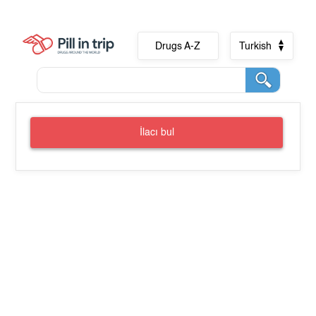
Drugs A-Z
Turkish
İlacı bul