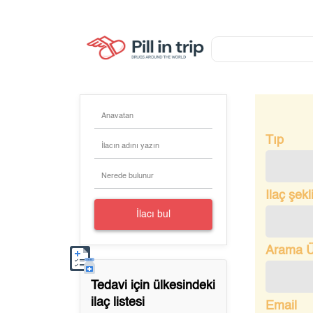
Anavatan
Tıp
İlacın adını yazın
Nerede bulunur
Ilaç şekl
İlacı bul
Arama Ü
Tedavi için
ülkesindeki
ilaç listesi
Email