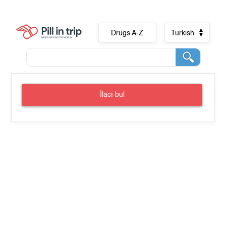
Drugs A-Z
Turkish
İlacı bul