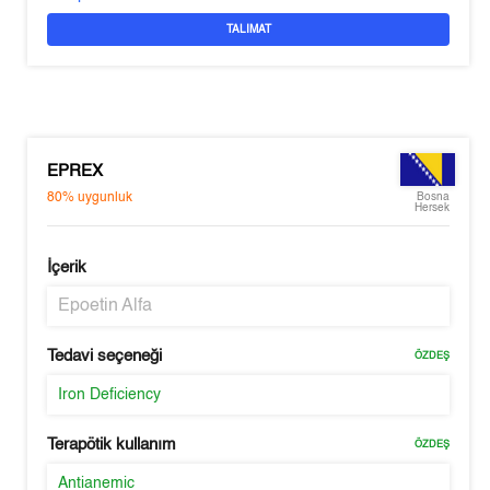
TALIMAT
EPREX
80%
uygunluk
Bosna
Hersek
İçerik
Epoetin Alfa
Tedavi seçeneği
ÖZDEŞ
Iron Deficiency
Terapötik kullanım
ÖZDEŞ
Antianemic