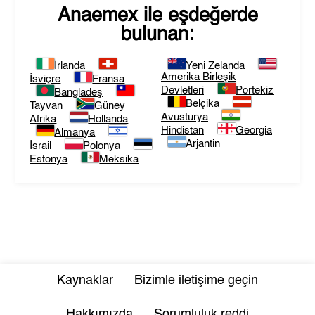
Anaemex
ile eşdeğerde
bulunan:
İrlanda
Yeni Zelanda
Amerika Birleşik
İsviçre
Fransa
Devletleri
Portekiz
Bangladeş
Belçika
Tayvan
Güney
Avusturya
Afrika
Hollanda
Hindistan
Georgia
Almanya
Arjantin
İsrail
Polonya
Estonya
Meksika
Kaynaklar
Bizimle iletişime geçin
Hakkımızda
Sorumluluk reddi