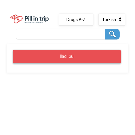
Drugs A-Z
Turkish
İlacı bul