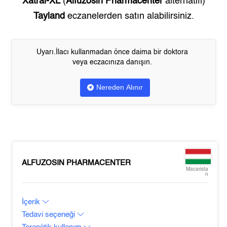
Xatral-XL
(
Alfuzosin Pharmacenter
alternatifi)
Tayland
eczanelerden satın alabilirsiniz.
Uyarı.İlacı kullanmadan önce daima bir doktora
veya eczacınıza danışın.
Nereden Alınır
ALFUZOSIN PHARMACENTER
Macarista
n
İçerik
Tedavi seçeneği