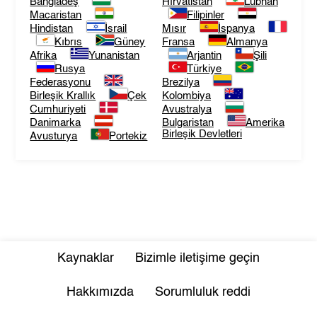
Bangladeş
Hırvatistan
Lübnan
Macaristan
Filipinler
Hindistan
İsrail
Mısır
İspanya
Kıbrıs
Güney
Fransa
Almanya
Afrika
Yunanistan
Arjantin
Şili
Rusya
Türkiye
Federasyonu
Brezilya
Birleşik Krallık
Çek
Kolombiya
Cumhuriyeti
Avustralya
Danimarka
Bulgaristan
Amerika
Birleşik Devletleri
Avusturya
Portekiz
Kaynaklar
Bizimle iletişime geçin
Hakkımızda
Sorumluluk reddi