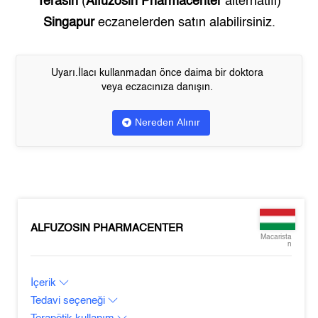
Terasin
(
Alfuzosin Pharmacenter
alternatifi)
Singapur
eczanelerden satın alabilirsiniz.
Uyarı.İlacı kullanmadan önce daima bir doktora
veya eczacınıza danışın.
Nereden Alınır
ALFUZOSIN PHARMACENTER
Macarista
n
İçerik
Tedavi seçeneği