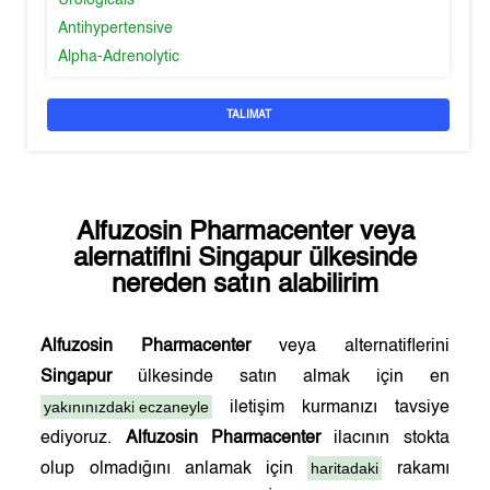
Urologicals
Antihypertensive
Alpha-Adrenolytic
TALIMAT
Alfuzosin Pharmacenter
veya
alernatifini
Singapur
ülkesinde
nereden satın alabilirim
Alfuzosin Pharmacenter
veya alternatiflerini
Singapur
ülkesinde satın almak için en
yakınınızdaki eczaneyle
iletişim kurmanızı tavsiye
ediyoruz.
Alfuzosin Pharmacenter
ilacının stokta
haritadaki
olup olmadığını anlamak için
rakamı