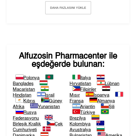
DAHA FAZLASINI YÜKLE
Alfuzosin Pharmacenter
ile
eşdeğerde bulunan:
Polonya
İtalya
Bangladeş
Hırvatistan
Lübnan
Macaristan
Filipinler
Hindistan
İsrail
Mısır
İspanya
Kıbrıs
Güney
Fransa
Almanya
Afrika
Yunanistan
Arjantin
Şili
Rusya
Türkiye
Federasyonu
Brezilya
Birleşik Krallık
Çek
Kolombiya
Cumhuriyeti
Avustralya
Danimarka
Bulgaristan
Amerika