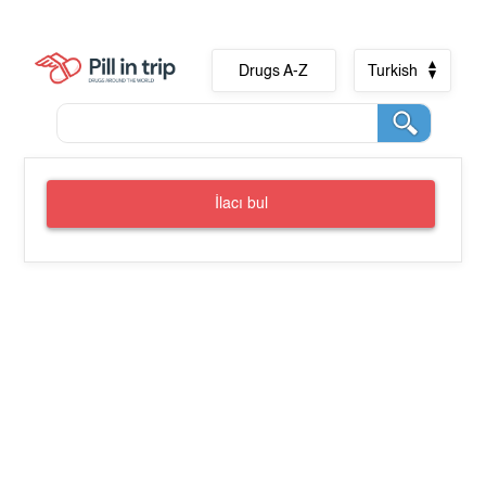
Drugs A-Z
Turkish
İlacı bul