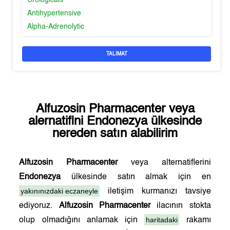
Urologicals
Antihypertensive
Alpha-Adrenolytic
TALIMAT
Alfuzosin Pharmacenter
veya
alernatifini
Endonezya
ülkesinde
nereden satın alabilirim
Alfuzosin Pharmacenter
veya alternatiflerini
Endonezya
ülkesinde satın almak için en
yakınınızdaki eczaneyle
iletişim kurmanızı tavsiye
ediyoruz.
Alfuzosin Pharmacenter
ilacının stokta
haritadaki
olup olmadığını anlamak için
rakamı