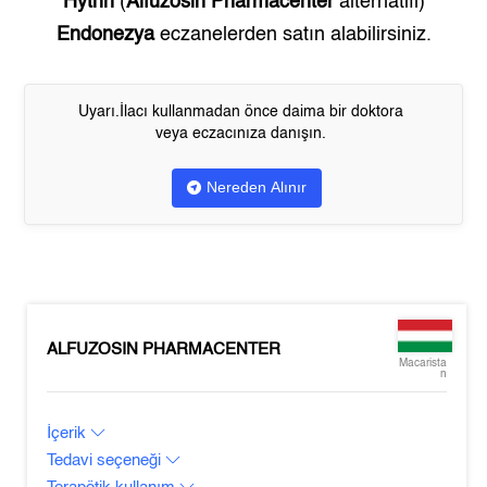
Hytrin
(
Alfuzosin Pharmacenter
alternatifi)
Endonezya
eczanelerden satın alabilirsiniz.
Uyarı.İlacı kullanmadan önce daima bir doktora
veya eczacınıza danışın.
Nereden Alınır
ALFUZOSIN PHARMACENTER
Macarista
n
İçerik
Tedavi seçeneği