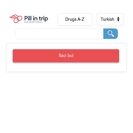
Drugs A-Z
Turkish
İlacı bul