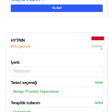
Terapötik kullanım
TALIMAT
HYTRIN
80%
uygunluk
Endonez
ya
İçerik
Terazosin
Tedavi seçeneği
ÖZDEŞ
Benign Prostatic Hyperplasia
Terapötik kullanım
ÖZDEŞ