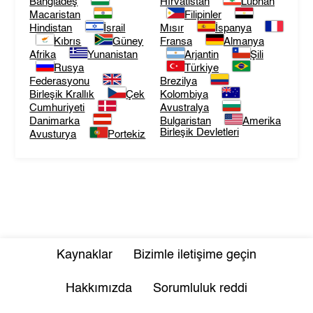
Bangladeş
Hırvatistan
Lübnan
Macaristan
Filipinler
Hindistan
İsrail
Mısır
İspanya
Kıbrıs
Güney
Fransa
Almanya
Afrika
Yunanistan
Arjantin
Şili
Rusya
Türkiye
Federasyonu
Brezilya
Birleşik Krallık
Çek
Kolombiya
Cumhuriyeti
Avustralya
Danimarka
Bulgaristan
Amerika
Birleşik Devletleri
Avusturya
Portekiz
Kaynaklar
Bizimle iletişime geçin
Hakkımızda
Sorumluluk reddi