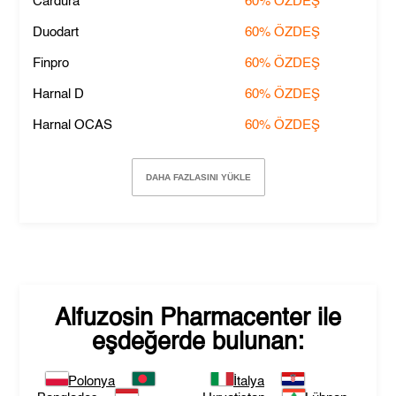
Cardura
60%
ÖZDEŞ
Duodart
60%
ÖZDEŞ
Finpro
60%
ÖZDEŞ
Harnal D
60%
ÖZDEŞ
Harnal OCAS
60%
ÖZDEŞ
DAHA FAZLASINI YÜKLE
Alfuzosin Pharmacenter
ile
eşdeğerde bulunan:
Polonya
İtalya