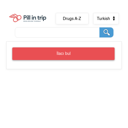
Drugs A-Z
Turkish
İlacı bul