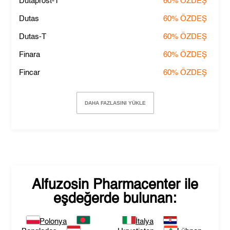
Dutaprost-T
60%
ÖZDEŞ
Dutas
60%
ÖZDEŞ
Dutas-T
60%
ÖZDEŞ
Finara
60%
ÖZDEŞ
Fincar
60%
ÖZDEŞ
DAHA FAZLASINI YÜKLE
Alfuzosin Pharmacenter
ile
eşdeğerde bulunan:
Polonya
İtalya