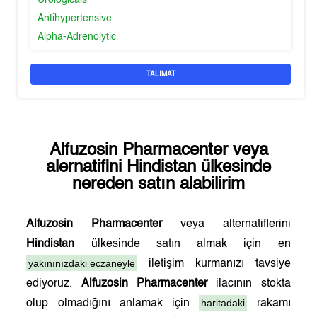
Urologicals
Antihypertensive
Alpha-Adrenolytic
TALIMAT
Alfuzosin Pharmacenter
veya
alernatifini
Hindistan
ülkesinde
nereden satın alabilirim
Alfuzosin Pharmacenter
veya alternatiflerini
Hindistan
ülkesinde satın almak için en
yakınınızdaki eczaneyle
iletişim kurmanızı tavsiye
ediyoruz.
Alfuzosin Pharmacenter
ilacının stokta
haritadaki
olup olmadığını anlamak için
rakamı