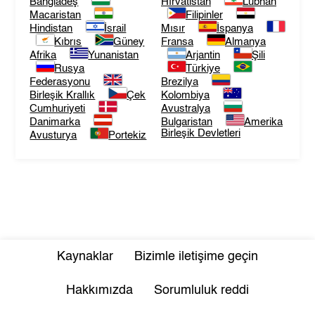
Bangladeş
Hırvatistan
Lübnan
Macaristan
Filipinler
Hindistan
İsrail
Mısır
İspanya
Kıbrıs
Güney
Fransa
Almanya
Afrika
Yunanistan
Arjantin
Şili
Rusya
Türkiye
Federasyonu
Brezilya
Birleşik Krallık
Çek
Kolombiya
Cumhuriyeti
Avustralya
Danimarka
Bulgaristan
Amerika
Birleşik Devletleri
Avusturya
Portekiz
Kaynaklar
Bizimle iletişime geçin
Hakkımızda
Sorumluluk reddi