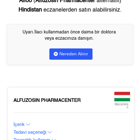
Alfoo
(
Alfuzosin Pharmacenter
alternatifi)
Hindistan
eczanelerden satın alabilirsiniz.
Uyarı.İlacı kullanmadan önce daima bir doktora
veya eczacınıza danışın.
Nereden Alınır
ALFUZOSIN PHARMACENTER
Macarista
n
İçerik
Tedavi seçeneği