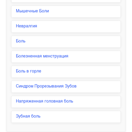
Мышечные Боли
Невралгия
Боль
Болезненная менструация
Боль в горле
Синдром Прорезывания Зубов
Напряженная головная боль
Зубная боль