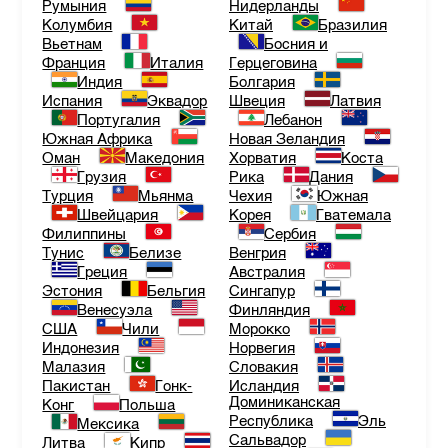
Румыния
Нидерланды
Колумбия
Китай
Бразилия
Вьетнам
Босния и
Франция
Италия
Герцеговина
Индия
Болгария
Испания
Эквадор
Швеция
Латвия
Португалия
Лебанон
Южная Африка
Новая Зеландия
Оман
Македония
Хорватия
Коста
Грузия
Рика
Дания
Турция
Мьянма
Чехия
Южная
Швейцария
Корея
Гватемала
Филиппины
Сербия
Тунис
Белизе
Венгрия
Греция
Австралия
Эстония
Бельгия
Сингапур
Венесуэла
Финляндия
США
Чили
Морокко
Индонезия
Норвегия
Малазия
Словакия
Пакистан
Гонк-
Исландия
Доминиканская
Конг
Польша
Республика
Эль
Мексика
Сальвадор
Литва
Кипр