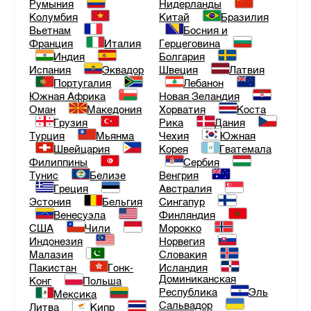
Румыния
Нидерланды
Колумбия
Китай
Бразилия
Вьетнам
Босния и
Франция
Италия
Герцеговина
Индия
Болгария
Испания
Эквадор
Швеция
Латвия
Португалия
Лебанон
Южная Африка
Новая Зеландия
Оман
Македония
Хорватия
Коста
Грузия
Рика
Дания
Турция
Мьянма
Чехия
Южная
Швейцария
Корея
Гватемала
Филиппины
Сербия
Тунис
Белизе
Венгрия
Греция
Австралия
Эстония
Бельгия
Сингапур
Венесуэла
Финляндия
США
Чили
Морокко
Индонезия
Норвегия
Малазия
Словакия
Пакистан
Гонк-
Исландия
Доминиканская
Конг
Польша
Республика
Эль
Мексика
Сальвадор
Литва
Кипр