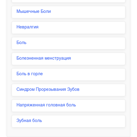
Мышечные Боли
Невралгия
Боль
Болезненная менструация
Боль в горле
Синдром Прорезывания Зубов
Напряженная головная боль
Зубная боль